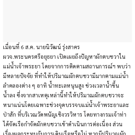
เมื่อนที่ 6 ส.ค. นายนิวัฒน์ รุ่งสาคร 
ผวจ.พระนครศรีอยุธยา เปิดเผยถึงปัญหาผักตบชวาใน
แม่น้ำเจ้าพระยา โดยจากการติดตามสถานการณ์ฯ พบว่า 
มีหลายปัจจัย ที่ทำให้ปริมาณผักตบชวามีมากตามแม่น้ำ
ลำคลองต่าง ๆ อาทิ น้ำทะเลหนุนสูง ช่วงเวลาน้ำขึ้น
น้ำลง ซึ่งจากสาเหตุเหล่านี้ทำให้ปริมาณผักตบชวาจะ
หนาแน่นโดยเฉพาะช่วงจุดบรรจบแม่น้ำเจ้าพระยาและ
ป่าสัก ที่บริเวณวัดพนัญเชิงวรวิหาร โดยทางกรมเจ้าท่า
ได้จัดเรือกำจัดผักตบชวาเข้าดำเนินการต่อเนื่อง ส่วน
เรื่องผลกระทบกับการเดินเรือหรือไม่ หากมีปริมาณผัก