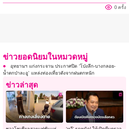
0 ครั้ง
ข่าวยอดนิยมในหมวดหมู่
อุทยานฯ แก่งกระจาน ประกาศปิด ‘โป่งลึก-บางกลอย-
น้ำตกป่าละอู’ แหล่งท่องเที่ยวดังจากฝนตกหนัก
ข่าวล่าสุด
ชาวโซเชียลสายแฟชั่นแห่
‘ทวี’ รุกหนัก! ให้เปิดหีบตรวจ