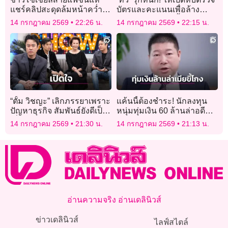
แชร์คลิปสะดุดล้มหน้าคว่ำ
บัตรและคะแนนเพื่อล้าง
เพราะสวม “กางเกงมรณะ”
คราบการทุจริต ‘ฮั้ว สว.’
14 กรกฎาคม 2569
22:26 น.
14 กรกฎาคม 2569
22:15 น.
จากแบรนด์ดัง
“ตั้ม วิชญะ” เลิกภรรยาเพราะ
แค้นนี้ต้องชำระ! นักลงทุน
ปัญหาธุรกิจ สัมพันธ์ยังดีเป็น
หนุ่มทุ่มเงิน 60 ล้านล่าอดีต
เพื่อนร่วมงานกัน
เมียข้ามประเทศ หลังพบ
14 กรกฎาคม 2569
21:30 น.
14 กรกฎาคม 2569
21:13 น.
วางแผนฆ่าหวังฮุบสมบัติ
อ่านความจริง อ่านเดลินิวส์
ข่าวเดลินิวส์
ไลฟ์สไตล์