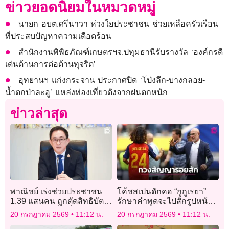
ข่าวยอดนิยมในหมวดหมู่
นายก อบต.ศรีนาวา ห่วงใยประชาชน ช่วยเหลือครัวเรือน
ที่ประสบปัญหาความเดือดร้อน
สำนักงานพิพิธภัณฑ์เกษตรฯจ.ปทุมธานีรับรางวัล ‘องค์กรดี
เด่นด้านการต่อต้านทุจริต’
อุทยานฯ แก่งกระจาน ประกาศปิด ‘โป่งลึก-บางกลอย-
น้ำตกป่าละอู’ แหล่งท่องเที่ยวดังจากฝนตกหนัก
ข่าวล่าสุด
พาณิชย์ เร่งช่วยประชาชน
โค้ชสเปนดักคอ “กูกูเรยา”
1.39 แสนคน ถูกตัดสิทธิบัตร
รักษาคำพูดจะไปสักรูปหน้า
คนจน หลังมีชื่อเอี่ยวถือหุ้น
ของตน
20 กรกฎาคม 2569
11:12 น.
20 กรกฎาคม 2569
11:12 น.