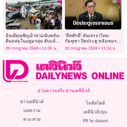
อินเดียเผชิญน้ำท่วมฉับพลัน-
​‘สีหศักดิ์’ ลั่นเจรจาไทย-
ดินถล่มในฤดูมรสุม ดับแล้ว
กัมพูชา ปิดประตู หลังเขมร
อย่างน้อย 19 ศพ
เข้า UNCLOS ทำเจรจา
20 กรกฎาคม 2569
11:06 น.
20 กรกฎาคม 2569
11:04 น.
เขตแดนทางบกลำบาก
อ่านความจริง อ่านเดลินิวส์
ข่าวเดลินิวส์
ไลฟ์สไตล์
บทความ
เดลินิวส์clips
ดวง-หวย
PR by dataxet