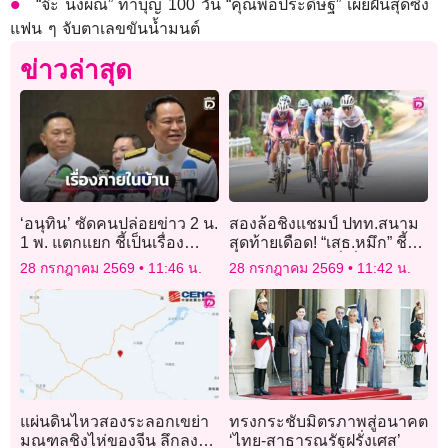
“จ๊ะ นงผณี” ทำบุญ 100 วัน “คุณพ่อประดิษฐ” เผยฝันสุดซึ้ง
แฟน ๆ จับตาเลขขันน้ำมนต์
ข่าวล่าสุด
‘อนุทิน’ ซัดคนปล่อยข่าว 2 น.
สองล้อชิงแชมป์ ปทท.สนาม
1 พ. แตกแยก ชี้เป็นเรื่อง
สุดท้ายเดือด! “เสธ.หมึก” ชี้นัก
ภายในบ้าน ไม่ใช่ธุระของ
ปั่นวัดแชมป์กันที่เขื่อนภูมิพล
28 กรกฎาคม 2569
11:46 น.
28 กรกฎาคม 2569
11:42 น.
ใคร
คาดเงินสะพัดกระตุ้น
เศรษฐกิจ-ท่องเที่ยวตาก
แผ่นดินไหวสองระลอกเขย่า
ทรงกระชับมิตรภาพสู่อนาคต
มณฑลชิงไห่ของจีน ลึกลงไป
‘ไทย-สาธารณรัฐฝรั่งเศส’