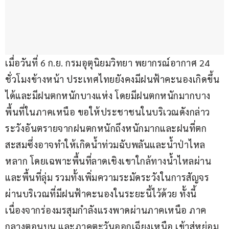
เมื่อวันที่ 6 ก.ย. กรมอุตุนิยมวิทยา พยากรณ์อากาศ 24 
ชั่วโมงข้างหน้า ประเทศไทยยังคงมีฝนฟ้าคะนองเกิดขึ้น
ได้และมีฝนตกหนักบางแห่ง โดยมีฝนตกหนักมากบาง
พื้นที่ในภาคเหนือ ขอให้ประชาชนในบริเวณดังกล่าว 
ระวังอันตรายจากฝนตกหนักถึงหนักมากและฝนที่ตก
สะสมซึ่งอาจทำให้เกิดน้ำท่วมฉับพลันและน้ำป่าไหล
หลาก โดยเฉพาะพื้นที่ลาดเชิงเขาใกล้ทางน้ำไหลผ่าน
และพื้นที่ลุ่ม รวมทั้งเพิ่มความระมัดระวังในการสัญจร
ผ่านบริเวณที่มีฝนฟ้าคะนองในระยะนี้ไว้ด้วย ทั้งนี้
เนื่องจากร่องมรสุมกำลังแรงพาดผ่านภาคเหนือ ภาค
กลางตอนบน และภาคตะวันออกเฉียงเหนือ เข้าสู่หย่อม