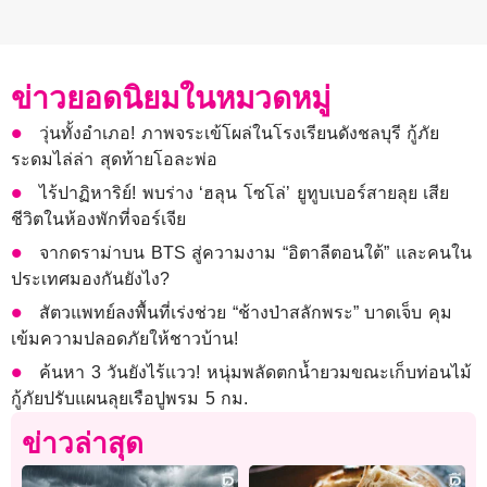
ข่าวยอดนิยมในหมวดหมู่
วุ่นทั้งอําเภอ! ภาพจระเข้โผล่ในโรงเรียนดังชลบุรี กู้ภัย
ระดมไล่ล่า สุดท้ายโอละพ่อ
ไร้ปาฏิหาริย์! พบร่าง ‘ฮลุน โซโล่’ ยูทูบเบอร์สายลุย เสีย
ชีวิตในห้องพักที่จอร์เจีย
จากดราม่าบน BTS สู่ความงาม “อิตาลีตอนใต้” และคนใน
ประเทศมองกันยังไง?
สัตวแพทย์ลงพื้นที่เร่งช่วย “ช้างป่าสลักพระ” บาดเจ็บ คุม
เข้มความปลอดภัยให้ชาวบ้าน!
ค้นหา 3 วันยังไร้แวว! หนุ่มพลัดตกน้ำยวมขณะเก็บท่อนไม้
กู้ภัยปรับแผนลุยเรือปูพรม 5 กม.
ข่าวล่าสุด