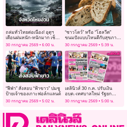
ถล่มทั่วไทยต่อเนื่อง! อุตุฯ
“ซาวโดว์” หรือ “โฮลวีต”
เตือนฝนหนัก-หนักมาก เช็กด่
ขนมปังแบบไหนดีกับสุขภาพ
วนจังหวัดไหนอ่วมบ้าง
ลำไส้
30 กรกฎาคม 2569
6:00 น.
30 กรกฎาคม 2569
5:39 น.
“ฟีฟ่า” สั่งสอบ “ฟ้าขาว” ปมชู
เดลินิวส์ 30 ก.ค. ปรับเงิน
ป้ายเจ้าของเกาะฟอล์กแลนด์
อบต.-เทศบาลใหม่ รัฐยก
เครื่อง “ปชน.” เชื่อมีสัญญาณ
30 กรกฎาคม 2569
5:02 น.
30 กรกฎาคม 2569
5:00 น.
ปรับครม.