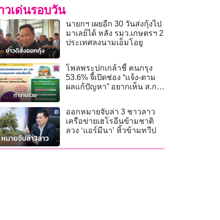
่าวเด่นรอบวัน
นายกฯ เผยอีก 30 วันส่งกุ้งไป
มาเลย์ได้ หลัง รมว.เกษตรฯ 2
ประเทศลงนามเอ็มโอยู
โพลพระปกเกล้าชี้ คนกรุง
53.6% จี้เปิดช่อง “แจ้ง-ตาม
ผลแก้ปัญหา” อยากเห็น ส.ก.
หนุนผู้ว่าฯ พัฒนาเมือง
ออกหมายจับล่า 3 ชาวลาว
เครือข่ายเฮโรอีนข้ามชาติ
ลวง ‘แอร์มีนา’ หิ้วข้ามทวีป