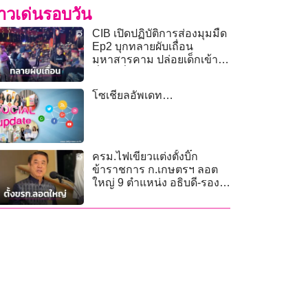
่าวเด่นรอบวัน
CIB เปิดปฏิบัติการส่องมุมมืด
Ep2 บุกทลายผับเถื่อน
มหาสารคาม ปล่อยเด็กเข้า
มั่วสุมดื่มเหล้า!
โซเชียลอัพเดท…
ครม.ไฟเขียวแต่งตั้งบิ๊ก
ข้าราชการ ก.เกษตรฯ ลอต
ใหญ่ 9 ตำแหน่ง อธิบดี-รอง
ปลัด-ผู้ตรวจฯ