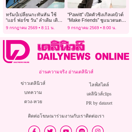
ทรัมป์เปลี่ยนกะทันหัน ใช้
“Pawitt” เปิดตัวซิงเกิลเดบิวต์
“แอร์ ฟอร์ซ วัน” ลำเดิม เดิน
“Make Friends” ชูแนวดนตรี
ทางกลับจากกาตาร์
Soul-Disco ยุค 70’s
9 กรกฎาคม 2569
8:11 น.
9 กรกฎาคม 2569
8:00 น.
อ่านความจริง อ่านเดลินิวส์
ข่าวเดลินิวส์
ไลฟ์สไตล์
บทความ
เดลินิวส์clips
ดวง-หวย
PR by dataxet
ติดต่อโฆษณา
ร่วมงานกับเรา
ติดต่อเรา