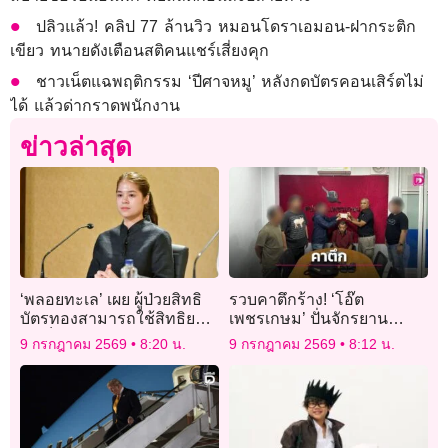
ปลิวแล้ว! คลิป 77 ล้านวิว หมอนโดราเอมอน-ฝากระติก
เขียว ทนายดังเตือนสติคนแชร์เสี่ยงคุก
ชาวเน็ตแฉพฤติกรรม ‘ปีศาจหมู’ หลังกดบัตรคอนเสิร์ตไม่
ได้ แล้วด่ากราดพนักงาน
ข่าวล่าสุด
‘พลอยทะเล’ เผย ผู้ป่วยสิทธิ
รวบคาตึกร้าง! ‘โอ๊ต
บัตรทองสามารถใช้สิทธิยา
เพชรเกษม’ ปั่นจักรยาน
มะเร็งนวัตกรรม ‘ราช
กบดาน หลังตัดสายไฟเมน
9 กรกฎาคม 2569
8:20 น.
9 กรกฎาคม 2569
8:12 น.
วิทยาลัย-สถาบันจุฬาภรณ์’
ชาวบ้านขายประทังชีวิต
ได้แล้ว