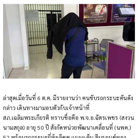
ล่าสุดเมื่อวันที่ 6 ต.ค. มีรายงานว่า คนขับรถกระบะคันดัง
กล่าว เดินทางมามอบตัวกับเจ้าหน้าที่ 
สภ.เฉลิมพระเกียรติ ทราบชื่อคือ พ.จ.อ.ฉัตรเพชร (สงวน
นามสกุล) อายุ 50 ปี สังกัดหน่วยพัฒนาเคลื่อนที่ (นพค.) 
52 พร้อมรถกระบะยี่ห้ออีซูซุ แบบแค็บ สีบรอนซ์ทอง 