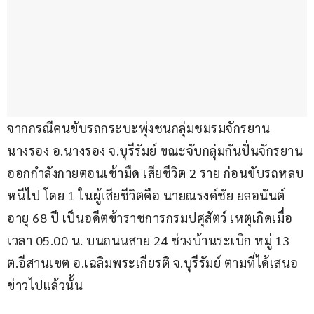
จากกรณีคนขับรถกระบะพุ่งชนกลุ่มชมรมจักรยาน
นางรอง อ.นางรอง จ.บุรีรัมย์ ขณะจับกลุ่มกันปั่นจักรยาน
ออกกำลังกายตอนเช้ามืด เสียชีวิต 2 ราย ก่อนขับรถหลบ
หนีไป โดย 1 ในผู้เสียชีวิตคือ นายณรงค์ชัย ยลอนันต์ 
อายุ 68 ปี เป็นอดีตข้าราชการกรมปศุสัตว์ เหตุเกิดเมื่อ
เวลา 05.00 น. บนถนนสาย 24 ช่วงบ้านระเบิก หมู่ 13 
ต.อีสานเขต อ.เฉลิมพระเกียรติ จ.บุรีรัมย์ ตามที่ได้เสนอ
ข่าวไปแล้วนั้น