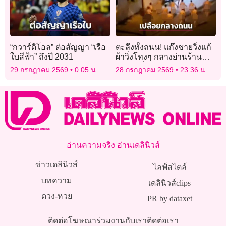
“กวาร์ดิโอล” ต่อสัญญา “เรือ
ตะลึงทั้งถนน! แก๊งชายวิ่งแก้
ใบสีฟ้า” ถึงปี 2031
ผ้าวิ่งโทงๆ กลางย่านร้าน
อาหารชื่อดังในออสเตรเลีย
29 กรกฎาคม 2569
0:05 น.
28 กรกฎาคม 2569
23:36 น.
อ่านความจริง อ่านเดลินิวส์
ข่าวเดลินิวส์
ไลฟ์สไตล์
บทความ
เดลินิวส์clips
ดวง-หวย
PR by dataxet
ติดต่อโฆษณา
ร่วมงานกับเรา
ติดต่อเรา