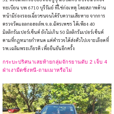
ทะเบียน บพ 6710 บุรีรัมย์ ที่ใช่ก่อเหตุ โดยสภาพด้าน
หน้ามีร่องรอยเฉี่ยวชนจนได้รับความเสียหาย จากการ
ตรวจวัดแอลกอฮอล์พ.จ.อ.ฉัตรเพชร ได้เพียง 40 
มิลลิกรัมเปอร์เซ็นต์ ยังไม่เกิน 50 มิลลิกรัมเปอร์เซ็นต์
ตามที่กฎหมายกำหนด แต่ตำรวจได้ส่งตัวไปเจาะเลือดที่ 
รพ.เฉลิมพระเกียรติ เพื่อยืนยันอีกครั้ง
กระบะปริศนาเสยท้ายกลุ่มจักรยานดับ 2 เจ็บ 4 
ฝ่าเงามืดซิ่งหนี-ถามเมาหรือไม่