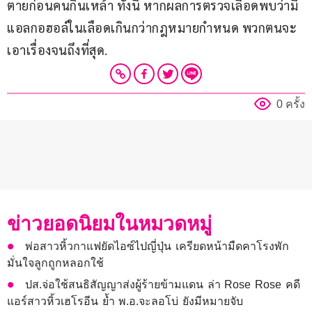
ตายก่อนคนกินเหล้า ทั้งนี้ หากผลการตรวจเลือดพบว่ามี
แอลกอฮอล์ในเลือดเกินกว่ากฎหมายกำหนด พวกตนจะ
เอาเรื่องจนถึงที่สุด.
0 ครั้ง
ข่าวยอดนิยมในหมวดหมู่
พ่อสาวหิ้วกาแฟยัดไอซ์ไปญี่ปุ่น เครียดหน้ามืดคาโรงพัก
มั่นใจลูกถูกหลอกใช้
ปส.จ่อใช้สนธิสัญญาส่งผู้ร้ายข้ามแดน ล่า Rose Rose คดี
แอร์สาวหิ้วเฮโรอีน ย้ำ พ.อ.จะลอโบ่ ยังมีหมายจับ