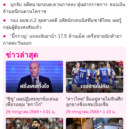
บุกจับ อดีตนายกอบต.ควนกาหลง ตุ๋นฝากราชการ หอบเงิน
ล้านหนีกบดานโคราช
รอง ผบช.ภ.2 ลุยสางคดี อดีตนักเทนนิสทีมชาติไทย เผยรู้
กลุ่มผู้ต้องสงสัยแล้ว
‘บิ๊กราญ’ แถลงจับยาบ้า 17.5 ล้านเม็ด เครือข่ายนักค้ายา
ภาคตะวันออก
ข่าวล่าสุด
“ซิซู” เผยปฏิเสธทุกข้อเสนอ
“สาวไทย” ยิ้มอยู่สายไม่หินศึก
เพื่อรอคุม “ตราไก่”
ลูกยางชิงแชมป์เอเชีย
29 กรกฎาคม 2569
3:01 น.
29 กรกฎาคม 2569
1:19 น.