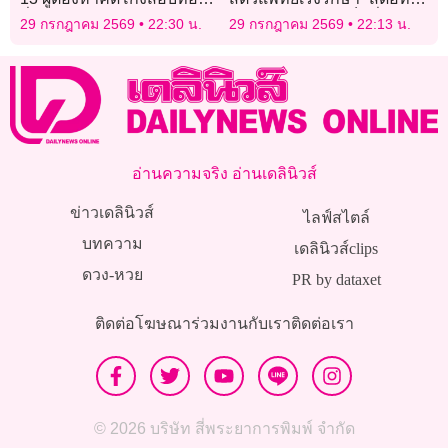
ถิ่นรับทราบข้อหา ‘ธีรุตม์’ ขอ
ม้วน” ช้างป่าบาดเจ็บที่
29 กรกฎาคม 2569
22:30 น.
29 กรกฎาคม 2569
22:13 น.
เลื่อนพบตำรวจ
บ่อพลอย คาดสู้กันเองใน
โขลง
อ่านความจริง อ่านเดลินิวส์
ข่าวเดลินิวส์
ไลฟ์สไตล์
บทความ
เดลินิวส์clips
ดวง-หวย
PR by dataxet
ติดต่อโฆษณา
ร่วมงานกับเรา
ติดต่อเรา
© 2026 บริษัท สี่พระยาการพิมพ์ จำกัด