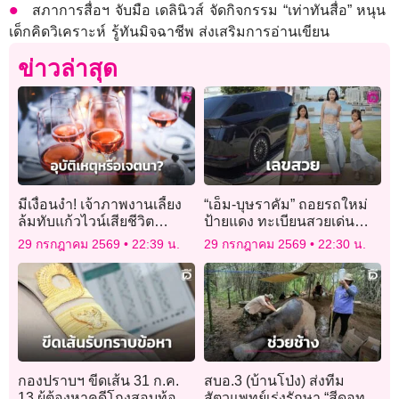
สภาการสื่อฯ จับมือ เดลินิวส์ จัดกิจกรรม “เท่าทันสื่อ” หนุน
เด็กคิดวิเคราะห์ รู้ทันมิจฉาชีพ ส่งเสริมการอ่านเขียน
ข่าวล่าสุด
มีเงื่อนงำ! เจ้าภาพงานเลี้ยง
“เอ็ม-บุษราคัม” ถอยรถใหม่
ล้มทับแก้วไวน์เสียชีวิต
ป้ายแดง ทะเบียนสวยเด่น
ตำรวจสงสัยอาจไม่ใช่
ดึงดูดคอหวยให้อวยพรรัวว่า
29 กรกฎาคม 2569
22:39 น.
29 กรกฎาคม 2569
22:30 น.
อุบัติเหตุ
รวย!
กองปราบฯ ขีดเส้น 31 ก.ค.
สบอ.3 (บ้านโป่ง) ส่งทีม
13 ผู้ต้องหาคดีโกงสอบท้อง
สัตวแพทย์เร่งรักษา “สีดอทอง