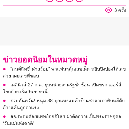
3 ครั้ง
ข่าวยอดนิยมในหมวดหมู่
“มนต์สิทธิ์ คำสร้อย” พาแฟนๆลุ้นเลขเด็ด หยิบปิงปองได้เลข
สวย เผยเลขที่ชอบ
เดลินิวส์ 27 ก.ค. ยุบหน่วยงานรัฐซ้ำซ้อน เปิดขรก.เออร์ลี่
โยกย้าย-เริ่มกันยายนนี้
รวบทันควัน! หนุ่ม 38 บุกแทงแม่ค้าร้านซาลาเปาทับหลีดับ
อ้างแค้นถูกด่าแรง
สธ.ระดมศัลยแพทย์ออร์โธฯ ผ่าตัดถวายเป็นพระราชกุศล
‘วันแม่แห่งชาติ’