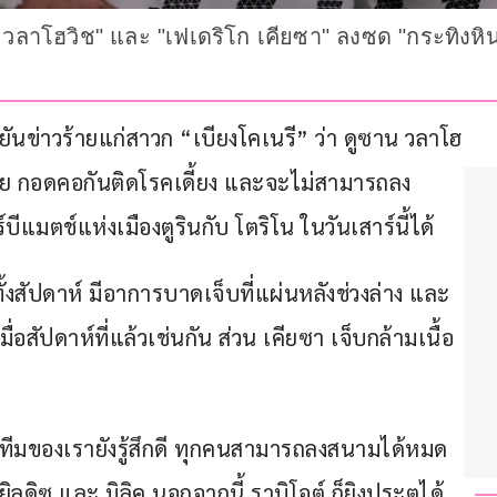
าน วลาโฮวิช" และ "เฟเดริโก เคียซา" ลงซด "กระทิงหิน
ืนยันข่าวร้ายแก่สาวก “เบียงโคเนรี” ว่า ดูซาน วลาโฮ
าย กอดคอกันติดโรคเดี้ยง และจะไม่สามารถลง
ีแมตช์แห่งเมืองตูรินกับ โตริโน ในวันเสาร์นี้ได้
งสัปดาห์ มีอาการบาดเจ็บที่แผ่นหลังช่วงล่าง และ
สัปดาห์ที่แล้วเช่นกัน ส่วน เคียซา เจ็บกล้ามเนื้อ
ต่ทีมของเรายังรู้สึกดี ทุกคนสามารถลงสนามได้หมด
ยิลดิซ และ มิลิค นอกจากนี้ ราบิโอต์ ก็ยิงประตูได้