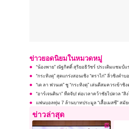
ข่าวยอดนิยมในหมวดหมู่
“น้องพาย” ณัฐกิตติ์ สุริยอธิวัชร์ ประเดิมแชมป์แ
“กระทิงดุ” สุดแกร่งสอนเชิง “ตราไก่” ลิ่วชิงดำ
“เด ลา ฟวนเต” ชู “กระทิงดุ” เล่นดีสมควรเข้าช
“อาร์เจนตินา” หืดจับ! ต่อเวลาคว้าชัยไปดวล “
แฟนบอลทุ่ม 7 ล้านบาทประมูล “เสื้อเมสซี” สมัย
ข่าวล่าสุด