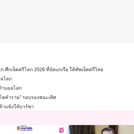
รก ศึกเจ็ตสกีโลก 2026 ที่บัลแกเรีย ให้ทัพเจ็ตสกีไทย
บอลโลก
ิงดำบอลโลก
สิงโตคำราม” รอบรองชนะเลิศ
ค้าแข้งให้บาร์ซา