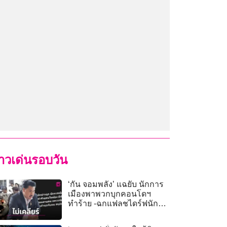
่าวเด่นรอบวัน
‘กัน จอมพลัง’ แฉยับ นักการ
เมืองพาพวกบุกคอนโดฯ
ทำร้าย -ฉกแฟลชไดร์ฟนัก
ข่าว