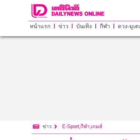
หน้าแรก
ข่าว
บันเทิง
กีฬา
ดวง-มูเตล
ข่าว
E-Sport
กีฬา
เกมส์
,
,