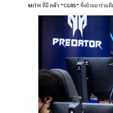
MiTH
 ที่มี 
กล้า “CGRS”
 ซึ่งย้ายมาร่วม