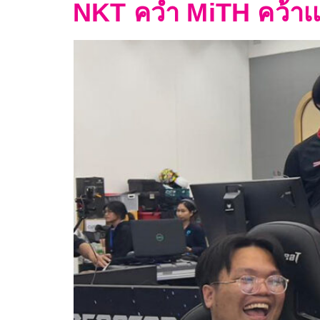
NKT คว่ำ MiTH คว้าเเช