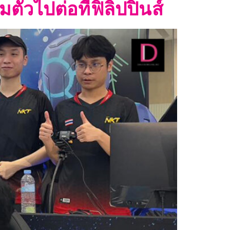
๋วไปต่อที่ฟิลิปปินส์