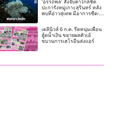
‘อรรถพล’ สั่งจับตาใกล้ชิด
ปะการังหมู่เกาะสุรินทร์ หลัง
พบที่อ่าวสุเทพ มีอาการซีด-
ฟอกขาวกว่า 50%
เดลินิวส์ 6 ก.ค. รีดหนุ่มเพื่อน
ฮู้ดน้ำเงิน ขยายผลตัวเอ้
ขบวนการเฮโรอีนส่งแอร์