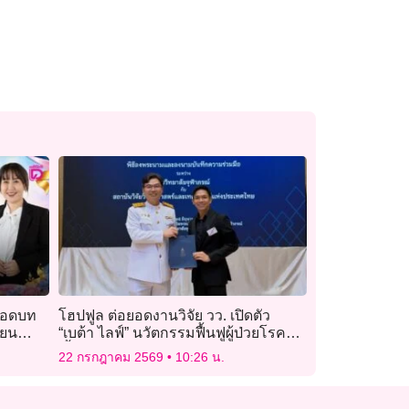
ถอดบท
โฮปฟูล ต่อยอดงานวิจัย วว. เปิดตัว
ียน
“เบต้า ไลฟ์” นวัตกรรมฟื้นฟูผู้ป่วยโรคไต
เรื้อรัง
22 กรกฎาคม 2569
10:26 น.