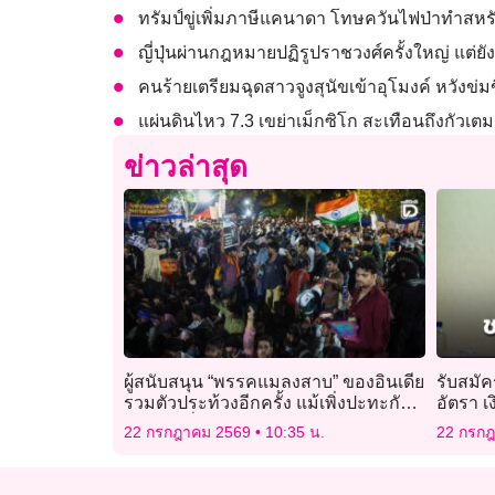
ทรัมป์ขู่เพิ่มภาษีแคนาดา โทษควันไฟป่าทำสหร
ญี่ปุ่นผ่านกฎหมายปฏิรูปราชวงศ์ครั้งใหญ่ แต่ยั
คนร้ายเตรียมฉุดสาวจูงสุนัขเข้าอุโมงค์ หวังข่มข
แผ่นดินไหว 7.3 เขย่าเม็กซิโก สะเทือนถึงกัวเ
ข่าวล่าสุด
ผู้สนับสนุน “พรรคแมลงสาบ” ของอินเดีย
รับสมั
รวมตัวประท้วงอีกครั้ง แม้เพิ่งปะทะกับ
อัตรา เ
เจ้าหน้าที่
22 กรกฎาคม 2569
10:35 น.
22 กรก