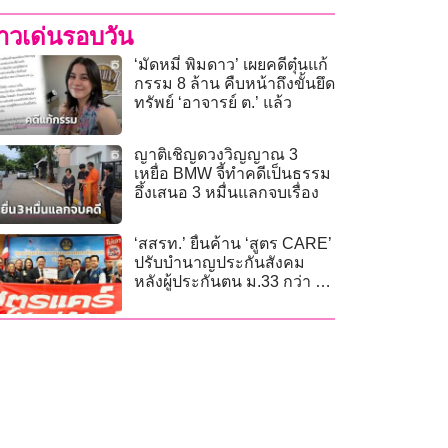
่าวเด่นรอบวัน
‘มัดหมี่ พิมดาว’ เผยคดีตุ๋นแก้
กรรม 8 ล้าน คืบหน้าถึงขั้นยึด
ทรัพย์ ‘อาจารย์ ต.’ แล้ว
ญาติเชิญดวงวิญญาณ 3
เหยื่อ BMW จี้ทำคดีเป็นธรรม
อึ้งเสนอ 3 หมื่นแลกจบเรื่อง
‘สสรท.’ ยื่นค้าน ‘สูตร CARE’
ปรับบำนาญประกันสังคม
หลังผู้ประกันตน ม.33 กว่า 12
ล้านคนเสียประโยชน์