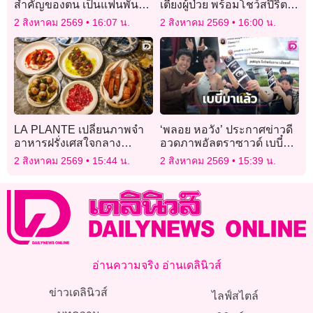
สำคัญของตน เป็นแฟนพันธ์
เตียงผู้ป่วย พร้อมโชว์สปิริต
แท้ “หงส์แดง”
แรงสู้ไม่ถอย!
2 สิงหาคม 2569
16:07 น.
2 สิงหาคม 2569
16:00 น.
LA PLANTE เปลี่ยนภาพจำ
‘พลอย หอวัง’ ประกาศข่าวดี
อาหารฝรั่งเศสใจกลาง
อวดภาพอัลตราซาวด์ เบบี๋คน
สุขุมวิท
แรกมาแล้วจ้า!
2 สิงหาคม 2569
15:44 น.
2 สิงหาคม 2569
15:39 น.
อ่านความจริง อ่านเดลินิวส์
ข่าวเดลินิวส์
ไลฟ์สไตล์