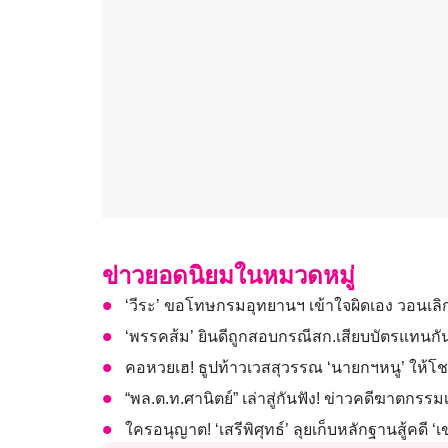
ข่าวยอดนิยมในหมวดหมู่
‘วีระ’ ขอโทษกรมอุทยานฯ เข้าใจผิดเอง วอนเลิกค
‘พรรคส้ม’ ยินดีถูกสอบกรณีสก.เสียบบัตรแทนกัน พ
คอหวยเฮ! ธูปท้าวเวสสุวรรณ ‘นายกฯหนู’ ให้โชค
“พล.ต.ท.ศานิตย์” เล่าสู่กันฟัง! ข่าวคดีฆาตกรรม
ใครอนุญาต! ‘เสรีพิศุทธ์’ ลุยเก็บหลักฐานสู้คด