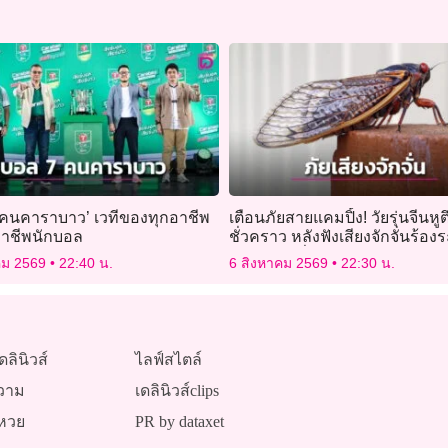
 คนคาราบาว’ เวทีของทุกอาชีพ
เตือนภัยสายแคมปิ้ง! วัยรุ่นจีนหูต
อาชีพนักบอล
ชั่วคราว หลังฟังเสียงจักจั่นร้อ
ป่านาน 4 ชั่วโมง
คม 2569
22:40 น.
6 สิงหาคม 2569
22:30 น.
ดลินิวส์
ไลฟ์สไตล์
วาม
เดลินิวส์clips
หวย
PR by dataxet