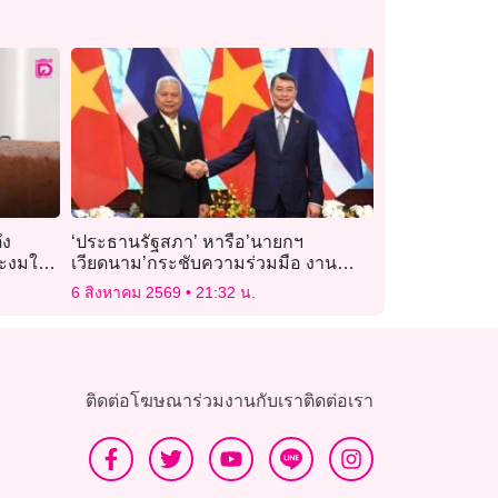
ึง
‘ประธานรัฐสภา’ หารือ’นายกฯ
งระงมใน
เวียดนาม’กระชับความร่วมมือ งาน
นิติบัญญัติ เน้นป้องกัน – ปราบปรามยา
6 สิงหาคม 2569
21:32 น.
เสพติด
ติดต่อโฆษณา
ร่วมงานกับเรา
ติดต่อเรา