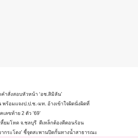
ำสั่งสอบหัวหน้า ‘อช.สิมิลัน’
ร้อมแจงป.ป.ช.-มท. อ้างเข้าใจผิดนั่งผิดที่
เลขท้าย 2 ตัว ’69’
เหี้ยมโหด จ.ชลบุรี ตีเหล็กต้องตีตอนร้อน
ี ‘เขากระโดง’ ชี้จุดสะพานปิดกั้นทางน้ำสาธารณะ