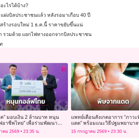
ำอะไรได้บ้าง?
ฝงบิลประชาชนแล้ว หลังรอมาเกือบ 40 ปี
ร้างรอบใหม่ 1 ธ.ค.นี้ ราคาขยับขึ้นแน่
อพัก รวมด้วย แยกไฟทางออกจากบิลประชาชน
าท
ี เค” มอบเงิน 2 ล้านบาท หนุน
แพทย์เตือนสังเกตอาการ “ภาวะ
ฟอาชีพไทย” เพื่อร่วมพัฒนา
แดด” พร้อมแนะวิธีปฐมพยาบาลที
อล์ฟไทย
ต้อง
ฎาคม 2569
23:35 น.
15 กรกฎาคม 2569
23:30 น.