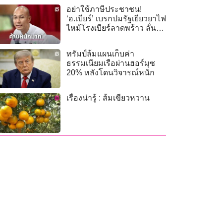
อย่าใช้ภาษีประชาชน!
‘อ.เบียร์’ เบรกปมรัฐเยียวยาไฟ
ไหม้โรงเบียร์ลาดพร้าว ลั่น
เจ้าของร้านต้องจ่ายเอง
ทรัมป์ล้มแผนเก็บค่า
ธรรมเนียมเรือผ่านฮอร์มุซ
20% หลังโดนวิจารณ์หนัก
เรื่องน่ารู้ : ส้มเขียวหวาน