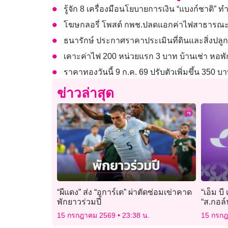
รู้จัก 8 เครื่องมือนโยบายการเงิน “แบงก์ชาติ” ท
โฆษกลอรี่ โพสต์ กพช.ปลดแอกค่าไฟสาธารณะแ
ธนารักษ์ ประกาศราคาประเมินที่ดินและสิ่งปลูกส
เคาะค่าไฟ 200 หน่วยแรก 3 บาท บ้านเช่า ห
ราคาทองวันนี้ 9 ก.ค. 69 ปรับตัวเพิ่มขึ้น 350 บ
ข่าวล่าสุด
“ผีแดง” ส่ง “อูการ์เต” ผ่าตัดซ่อมเข่าคาด
“เอ็ม บ
พักยาวร่วมปี
“ส.กอล์
วงการก
15 กรกฎาคม 2569
23:38 น.
15 กรก