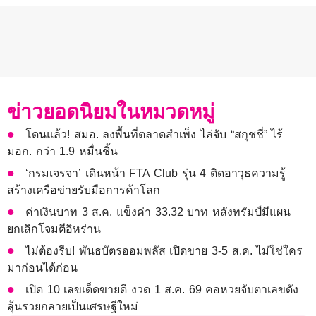
ข่าวยอดนิยมในหมวดหมู่
โดนแล้ว! สมอ. ลงพื้นที่ตลาดสำเพ็ง ไล่จับ “สกุชชี่” ไร้
มอก. กว่า 1.9 หมื่นชิ้น
‘กรมเจรจา’ เดินหน้า FTA Club รุ่น 4 ติดอาวุธความรู้
สร้างเครือข่ายรับมือการค้าโลก
ค่าเงินบาท 3 ส.ค. แข็งค่า 33.32 บาท หลังทรัมป์มีแผน
ยกเลิกโจมตีอิหร่าน
ไม่ต้องรีบ! พันธบัตรออมพลัส เปิดขาย 3-5 ส.ค. ไม่ใช่ใคร
มาก่อนได้ก่อน
เปิด 10 เลขเด็ดขายดี งวด 1 ส.ค. 69 คอหวยจับตาเลขดัง
ลุ้นรวยกลายเป็นเศรษฐีใหม่