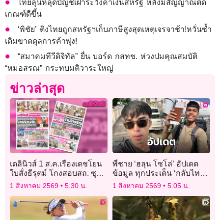
ไทยลุ้นหลุดบัญชีเฝ้าระวังค่าเงินสหรัฐ หลังมีสัญญาณติด
เกณฑ์ดีขึ้น
‘พิชัย’ ติงไทยถูกสหรัฐฯเก็บภาษีสูงสุดเหตุเจรจาช้า!หวั่นซ้ำ
เติมขาดดุลการค้าพุ่ง!
“สมาคมทีวีดิจิทัล” ยื่น บอร์ด กสทช. ห่วงปมคุณสมบัติ
“หมอสรณ” กระทบมติวาระใหญ่
ข่าวล่าสุด
เดลินิวส์ 1 ส.ค.เรืองเดชโยน
พี่ชาย ‘ฮลุน โซโล่’ อัปเดต
ใบสั่งธีรุตม์ โกงสอบสถ. ซุก
ข้อมูล ทุกประเด็น ‘กลับไทย-
แฟลชไดร์ฟส่งดร.วิน
ทรัพย์สิน-ผลชันสูตร’
1 สิงหาคม 2569
5:30 น.
1 สิงหาคม 2569
5:05 น.