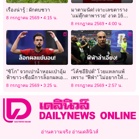
เรื่องน่ารู้ : ผักตบชวา
มาตามนัด! เจาะเลขตาราง
‘แม่ตุ๊กตาพารวย’ งวด 16
8 กรกฎาคม 2569
4:15 น.
ก.ค. 69 คอหวยแห่ซูมเลข
8 กรกฎาคม 2569
4:00 น.
ชอบ-ตัวเลข 9 ช่อง”
“ซิโก” จวกเปาน้ำหอมเป่าอุ้ม
“โค้ชอียิปต์” โวยแหลกแพ้
ฟ้าขาว-เชื่อมีการล็อกผลเอา
เพราะ “ฟีฟ่า” ไม่อยากให้
ไว้แล้ว
“เมสซี” ตกรอบ
8 กรกฎาคม 2569
3:25 น.
8 กรกฎาคม 2569
2:57 น.
อ่านความจริง อ่านเดลินิวส์