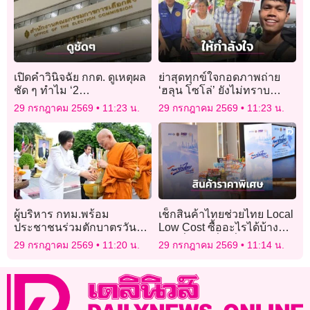
เปิดคำวินิจฉัย กกต. ดูเหตุผล
ย่าสุดทุกข์ใจกอดภาพถ่าย
ชัด ๆ ทำไม ‘2
‘ฮลุน โซโล่’ ยังไม่ทราบ
สว.อำนาจเจริญ’ คุณสมบัติ
ชะตากรรมหลานชาย
29 กรกฎาคม 2569
11:23 น.
29 กรกฎาคม 2569
11:23 น.
ผ่านฉลุยนั่งเก้าอี้ สว.ได้
ผู้บริหาร กทม.พร้อม
เช็กสินค้าไทยช่วยไทย Local
ประชาชนร่วมตักบาตรวัน
Low Cost ซื้ออะไรได้บ้าง
อาสาฬหบูชา 69 รูป
ขายที่ไหน เริ่มเมื่อไหร่
29 กรกฎาคม 2569
11:20 น.
29 กรกฎาคม 2569
11:14 น.