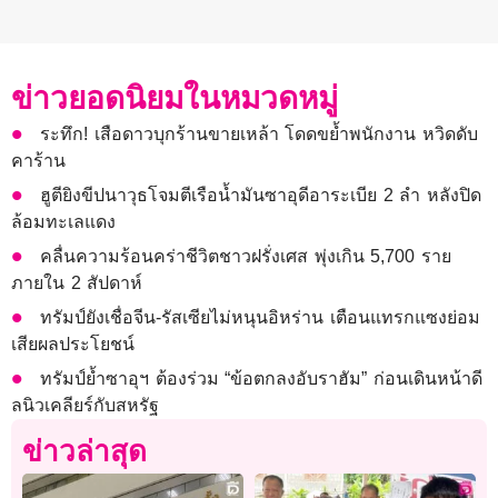
ข่าวยอดนิยมในหมวดหมู่
ระทึก! เสือดาวบุกร้านขายเหล้า โดดขย้ำพนักงาน หวิดดับ
คาร้าน
ฮูตียิงขีปนาวุธโจมตีเรือน้ำมันซาอุดีอาระเบีย 2 ลำ หลังปิด
ล้อมทะเลแดง
คลื่นความร้อนคร่าชีวิตชาวฝรั่งเศส พุ่งเกิน 5,700 ราย
ภายใน 2 สัปดาห์
ทรัมป์ยังเชื่อจีน-รัสเซียไม่หนุนอิหร่าน เตือนแทรกแซงย่อม
เสียผลประโยชน์
ทรัมป์ย้ำซาอุฯ ต้องร่วม “ข้อตกลงอับราฮัม” ก่อนเดินหน้าดี
ลนิวเคลียร์กับสหรัฐ
ข่าวล่าสุด