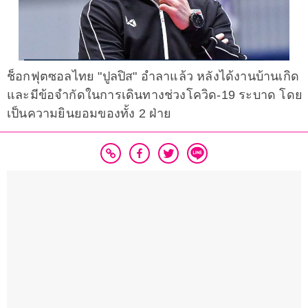
ช็อกฟุตซอลไทย "ปูลปิส" อำลาแล้ว หลังได้งานบ้านเกิด
และมีข้อจำกัดในการเดินทางช่วงโควิด-19 ระบาด โดย
เป็นความยินยอมของทั้ง 2 ฝ่าย