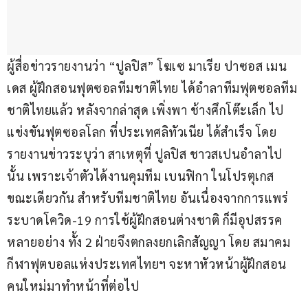
ผู้สื่อข่าวรายงานว่า “ปูลปิส” โฆเซ มาเรีย ปาซอส เมน
เดส ผู้ฝึกสอนฟุตซอลทีมชาติไทย ได้อำลาทีมฟุตซอลทีม
ชาติไทยแล้ว หลังจากล่าสุด เพิ่งพา ช้างศึกโต๊ะเล็ก ไป
แข่งขันฟุตซอลโลก ที่ประเทศลิทัวเนีย ได้สำเร็จ โดย
รายงานข่าวระบุว่า สาเหตุที่ ปูลปิส ชาวสเปนอำลาไป
นั้น เพราะเจ้าตัวได้งานคุมทีม เบนฟิกา ในโปรตุเกส 
ขณะเดียวกัน สำหรับทีมชาติไทย อันเนื่องจากการแพร่
ระบาดโควิด-19 การใช้ผู้ฝึกสอนต่างชาติ ก็มีอุปสรรค
หลายอย่าง ทั้ง 2 ฝ่ายจึงตกลงยกเลิกสัญญา โดย สมาคม
กีฬาฟุตบอลแห่งประเทศไทยฯ จะหาหัวหน้าผู้ฝึกสอน
คนใหม่มาทำหน้าที่ต่อไป