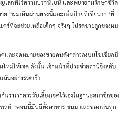
ิญโลกที่ไร้ความปรานีใบนี้ และพยายามรักษาชีวิต
ย “ผมเดินผ่านตรงนี้และเห็นป้ายที่เขียนว่า ‘ที่
ณแคร์ที่จะช่วยเหลือเด็กๆ จริงๆ โปรดช่วยลูกของผม
งเจคและจดหมายของชายคนดังกล่าวลงบนโซเชียลมี
หม่ให้เจค ดังนั้น เจ้าหน้าที่ประจำสถานีจึงสลับ
บมันอย่างรวดเร็ว
งกันว่าเราควรรับเลี้ยงเจคไว้เองในฐานะสมาชิกของ
พสต์ “ตอนนี้มันมีทั้งอาหาร ขนม และของเล่นทุก