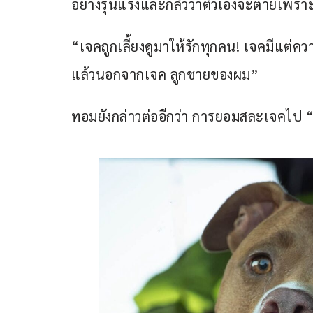
อย่างรุนแรงและกลัวว่าตัวเองจะตายเพราะก
“เจคถูกเลี้ยงดูมาให้รักทุกคน! เจคมีแต่ค
แล้วนอกจากเจค ลูกชายของผม” 
ทอมยังกล่าวต่ออีกว่า การยอมสละเจคไป “เ