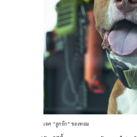
เจค “ลูกรัก” ของทอม