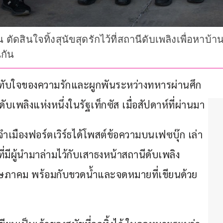
 ตัดสินใจทิ้งสุนัขสุดรักไว้ที่สถานีดับเพลิงเพื่อหาบ้
นกัน
ะทับใจของความรักและผูกพันระหว่างทหารผ่านศึก
เพลิงแห่งหนึ่งในรัฐเท็กซัส เมื่อสัปดาห์ที่ผ่านมา
เมืองฟอร์ตเวิร์ธได้โพสต์ข้อความบนเฟซบุ๊ก เล่า
ที่มีผู้นำมาล่ามไว้กับเสาธงหน้าสถานีดับเพลิง
พฤษภาคม พร้อมกับขวดน้ำและจดหมายที่เขียนด้วย