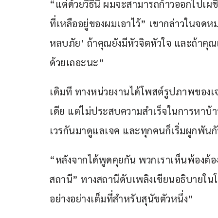
“แต่ด้วยวิธีนี้ ผมจะสามารถก้าวออกไปเผช
ที่เหลืออยู่ของผมเอาไว้” เขากล่าวในจดหมา
หลบภัย’ ถ้าคุณยังมีหัวจิตหัวใจ และถ้าคุ
ด้วยเถอะนะ”
เดิมที ทางหน่วยงานได้โพสต์รูปภาพขอ
เดีย แต่ไม่ประสบความสำเร็จในการหาบ้านใ
เวรกันมาดูแลเจค และทุกคนก็เริ่มผูกพันกั
“หลังจากได้พูดคุยกัน พวกเราเห็นพ้องต้อ
สถานี” ทางสถานีดับเพลิงเขียนอธิบายในโ
อย่างอย่างเต็มที่สำหรับสุนัขตัวหนึ่ง”