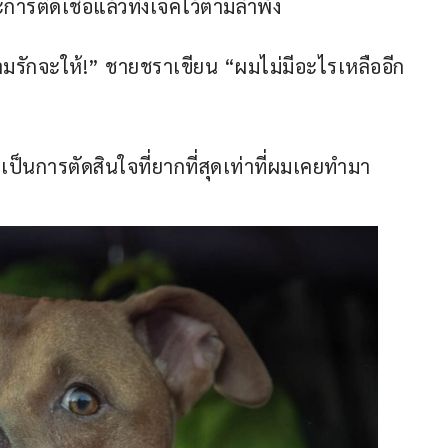
ารติดเชื้อแล้วทิ้งเจคไว้ตามลำพัง
วามรักจะให้!” ชายชราเขียน “ผมไม่มีอะไรเหลืออีก
ป็นการตัดสินใจที่ยากที่สุดเท่าที่ผมเคยทำมา