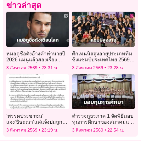
ข่าวล่าสุด
หมอดูชื่อดังอ้างคำทำนายปี
ศึกเทนนิสสูงอายุประเภททีม
2026 แม่นแล้วสองเรื่อง
ชิงแชมป์ประเทศไทย 2569″
เตือนภัยเรื่องที่สามกำลังก่อ
ทำสถิตินักกีฬาร่วมชิงชัย
3 สิงหาคม 2569
23:31 น.
3 สิงหาคม 2569
23:28 น.
ตัว
สูงสุดเป็นประวัติการณ์
‘พรรคประชาชน’
ตำรวจภูธรภาค 1 จัดพิธีมอบ
แจง‘ธิษะณา’แค่แจ้งปมถูก
ทุนการศึกษาของสมาคมแม่
ละเมิด ไม่ขอให้ดำเนินการ
บ้านตำรวจ ประจำปี 2569
3 สิงหาคม 2569
23:19 น.
3 สิงหาคม 2569
22:54 น.
ต่อ