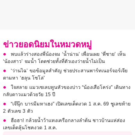
ข่าวยอดนิยมในหมวดหมู่
พบแล้วร่างสองพี่น้องจม ‘น้ำน่าน’ เพื่อนเผย ‘พี่ชาย’ เห็น
‘น้องสาว’ จมน้ำ โดดช่วยทั้งที่ตัวเองว่ายน้ำไม่เป็น
‘ว่านไฉ’ ขอข้อมูลสำคัญ ช่วยประสานพาร์ทเนอร์จอร์เจีย
ตามหา ‘ฮลุน โซโล่’
ใจสลาย แมวเซเลบทูนหัวของบ่าว “น้องเสือโคร่ง” เดินทาง
กลับดาวแมวด้วยวัย 15 ปี
“เจ๊นุ๊ก บารมีมหาเฮง” เปิดเลขเด็ดงวด 1 ส.ค. 69 ชูเลขท้าย
2 ตัวเลข 3 ตัว
ฮือฮา! กล้วยน้ำว้าแทงเครือกลางลำต้น ชาวบ้านแห่ส่อง
เลขเด็ดลุ้นโชคงวด 1 ส.ค.