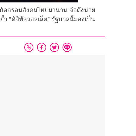
นกัดกร่อนสังคมไทยมานาน จ่อดึงนาย
ำ “ดิจิทัลวอลเล็ต” รัฐบาลนี้มองเป็น