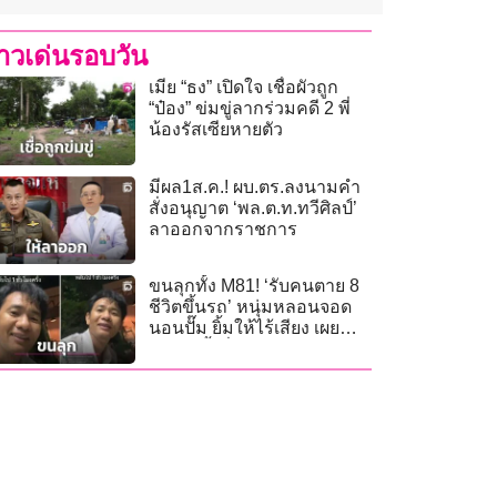
่าวเด่นรอบวัน
เมีย “ธง” เปิดใจ เชื่อผัวถูก
“ป๋อง” ข่มขู่ลากร่วมคดี 2 พี่
น้องรัสเซียหายตัว
มีผล1ส.ค.! ผบ.ตร.ลงนามคำ
สั่งอนุญาต ‘พล.ต.ท.ทวีศิลป์’
ลาออกจากราชการ
ขนลุกทั้ง M81! ‘รับคนตาย 8
ชีวิตขึ้นรถ’ หนุ่มหลอนจอด
นอนปั๊ม ยิ้มให้ไร้เสียง เผย
ประวัติย้ำยิ่งกว่าป่าช้า