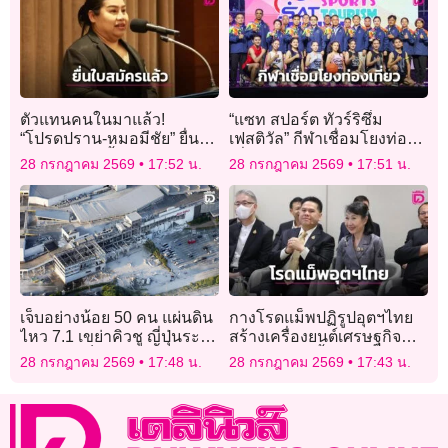
ตัวแทนคนในมาแล้ว!
“แซท สปอร์ต ทัวร์ริซึ่ม
“โปรดปราน-หมอมีชัย” ยื่น
เฟสติวัล” กีฬาเชื่อมโยงท่อง
สมัครชิงเก้าอี้ “ผู้ว่าการ
เที่ยวสัมผัสเสน่ห์จันทบุรี (ชม
28 กรกฎาคม 2569
17:52 น.
28 กรกฎาคม 2569
17:51 น.
กกท.”
คลิปบรรยากาศ)
เจ็บอย่างน้อย 50 คน แผ่นดิน
กางโรดแม็พปฏิรูปอุตฯไทย
ไหว 7.1 เขย่าคิวชู ญี่ปุ่นระวัง
สร้างเครื่องยนต์เศรษฐกิจ
อาฟเตอร์ช็อก
ใหม่ ดันไทยขึ้นแท่นฐานผลิต
28 กรกฎาคม 2569
17:48 น.
28 กรกฎาคม 2569
17:43 น.
เทคโนโลยีโลก