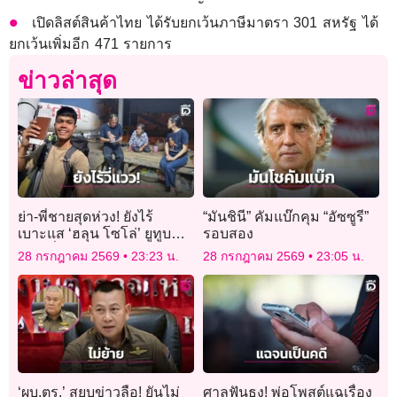
เปิดลิสต์สินค้าไทย ได้รับยกเว้นภาษีมาตรา 301 สหรัฐ ได้
ยกเว้นเพิ่มอีก 471 รายการ
ข่าวล่าสุด
ย่า-พี่ชายสุดห่วง! ยังไร้
“มันชินี” คัมแบ๊กคุม “อัซซูรี”
เบาะแส ‘ฮลุน โซโล่’ ยูทูบ
รอบสอง
เบอร์ชื่อดังหายตัวปริศนา
28 กรกฎาคม 2569
23:23 น.
28 กรกฎาคม 2569
23:05 น.
จอร์เจีย
‘ผบ.ตร.’ สยบข่าวลือ! ยันไม่
ศาลฟันธง! พ่อโพสต์แฉเรื่อง