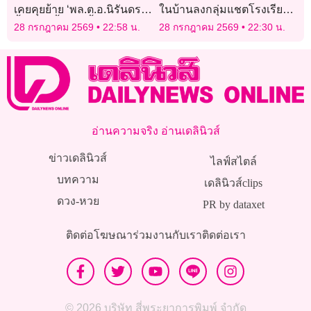
เคยคุยย้าย ‘พล.ต.อ.นิรันดร’
ในบ้านลงกลุ่มแชตโรงเรียน
จี้ตำรวจตั้งหน้าตั้งตาทำงาน
ลูก เข้าข่ายการใช้ความ
28 กรกฎาคม 2569
22:58 น.
28 กรกฎาคม 2569
22:30 น.
รุนแรง
อ่านความจริง อ่านเดลินิวส์
ข่าวเดลินิวส์
ไลฟ์สไตล์
บทความ
เดลินิวส์clips
ดวง-หวย
PR by dataxet
ติดต่อโฆษณา
ร่วมงานกับเรา
ติดต่อเรา
© 2026 บริษัท สี่พระยาการพิมพ์ จำกัด