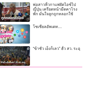
พ่อสาวหิ้วกาแฟยัดไอซ์ไป
ญี่ปุ่น เครียดหน้ามืดคาโรง
พัก มั่นใจลูกถูกหลอกใช้
โซเชียลอัพเดท…
“ข้าชั่ว เอ็งก็เลว” ฮั้ว สว. ระอุ