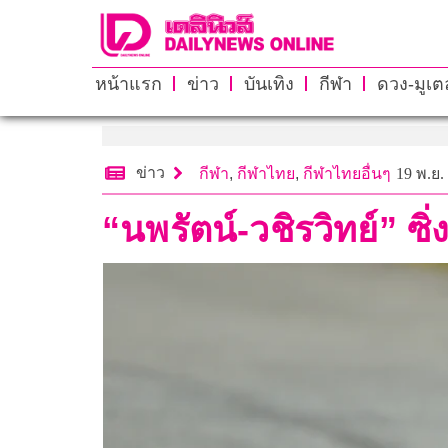
หน้าแรก
ข่าว
บันเทิง
กีฬา
ดวง-มูเตล
ข่าว
กีฬา
,
กีฬาไทย
,
กีฬาไทยอื่นๆ
19 พ.ย.
“นพรัตน์-วชิรวิทย์” 