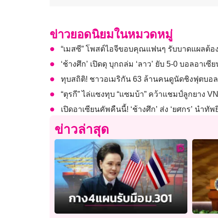
ข่าวยอดนิยมในหมวดหมู่
“เมสซี” โพสต์ไอจีขอบคุณแฟนๆ รับบาดแผลต้อง
‘ช้างศึก’ เปิดดุ บุกถล่ม ‘ลาว’ ยับ 5-0 บอลอาเซี
ทุบสถิติ! ชาวอเมริกัน 63 ล้านคนดูนัดชิงฟุตบอ
“ตุรกี” ไล่แซงทุบ “แซมบ้า” คว้าแชมป์ลูกยาง VN
เปิดอาเซียนคัพคืนนี้! ‘ช้างศึก’ ส่ง ‘ยศกร’ นำทัพย
ข่าวล่าสุด