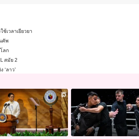
ใช้เวลาเยียวยา
ยนคัพ
ลโลก
L สมัย 2
ิง ‘ลาว’