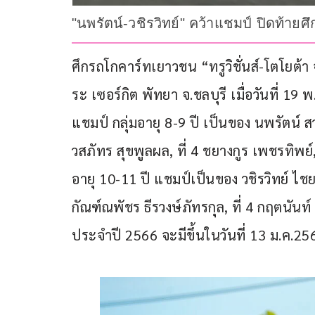
"นพรัตน์-วชิรวิทย์" คว้าแชมป์ ปิดท้ายศึ
ศึกรถโกคาร์ทเยาวชน “ทรูวิชั่นส์-โตโยต้า 
ระ เซอร์กิต พัทยา จ.ชลบุรี เมื่อวันที่ 19
แชมป์ กลุ่มอายุ 8-9 ปี เป็นของ นพรัตน์ ส
วสภัทร สุขพูลผล, ที่ 4 ชยางกูร เพชรทิพย์, 
อายุ 10-11 ปี แชมป์เป็นของ วชิรวิทย์ ไชยป
กัณฑ์ณพัชร ธีรวงษ์ภัทรกุล, ที่ 4 กฤตนัน
ประจำปี 2566 จะมีขึ้นในวันที่ 13 ม.ค.25