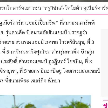
กรถโกคาร์ทเยาวชน "ทรูวิชั่นส์-โตโยต้า จูเนียร์คาร์
จูเนียร์คาร์ท แชมป์เปี้ยนชิพ” ที่สนามรถคาร์ทพี
 พ.ย. รุ่นคาเด็ต บี สนามตัดสินแชมป์ ปรากฏว่า 
ว่างฉาย ส่วนรองแชมป์ ภคพล ไกรศรีสินสุข, ที่ 3 
ที่ 5 ภาวิน วรากิจศุภโชค ส่วนรุ่นคาเด็ต บี กลุ่ม
ระสิทธิ์ ส่วนรองแชมป์ ภูวฎินทร์ ไชยปิน, ที่ 3 
ท์ จิรายุพา, ที่ 5 ชยกร มีนะกนิษฐ โดยการมอบแชมป์
67 ที่สนามพีระ เซอร์กิต พัทยา
ข