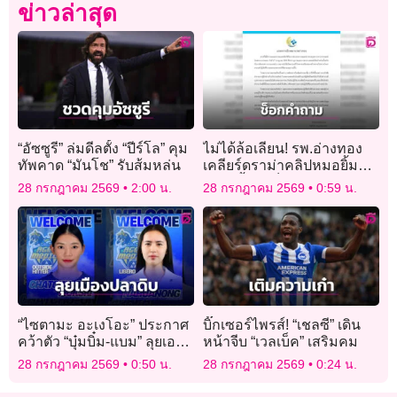
ข่าวล่าสุด
“อัซซูรี” ล่มดีลตั้ง “ปีร์โล” คุม
ไม่ได้ล้อเลียน! รพ.อ่างทอง
ทัพคาด “มันโช” รับส้มหล่น
เคลียร์ดราม่าคลิปหมอยิ้ม
แถลงย้ำแค่ช็อกคำถามนัก
28 กรกฎาคม 2569
2:00 น.
28 กรกฎาคม 2569
0:59 น.
ข่าว
“ไซตามะ อะเงโอะ” ประกาศ
บิ๊กเซอร์ไพรส์! “เชลซี” เดิน
คว้าตัว “บุ๋มบิ๋ม-แบม” ลุยเอ
หน้าจีบ “เวลเบ็ค” เสริมคม
สวี.ลีก
28 กรกฎาคม 2569
0:50 น.
28 กรกฎาคม 2569
0:24 น.