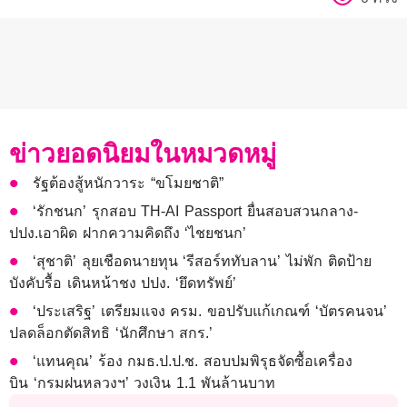
ข่าวยอดนิยมในหมวดหมู่
รัฐต้องสู้หนักวาระ “ขโมยชาติ”
‘รักชนก’ รุกสอบ TH-AI Passport ยื่นสอบสวนกลาง-
ปปง.เอาผิด ฝากความคิดถึง ‘ไชยชนก’
‘สุชาติ’ ลุยเชือดนายทุน ‘รีสอร์ททับลาน’ ไม่พัก ติดป้าย
บังคับรื้อ เดินหน้าชง ปปง. ‘ยึดทรัพย์’
‘ประเสริฐ’ เตรียมแจง ครม. ขอปรับแก้เกณฑ์ ‘บัตรคนจน’
ปลดล็อกตัดสิทธิ ‘นักศึกษา สกร.’
‘แทนคุณ’ ร้อง กมธ.ป.ป.ช. สอบปมพิรุธจัดซื้อเครื่อง
บิน ‘กรมฝนหลวงฯ’ วงเงิน 1.1 พันล้านบาท