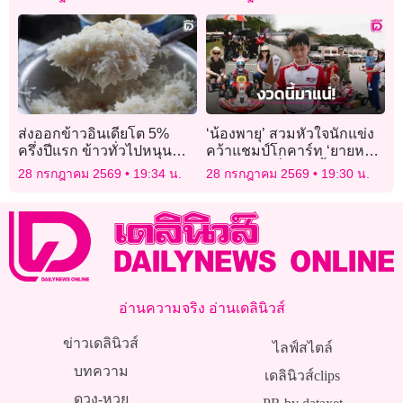
กรกฎาคม 2569
ส่งออกข้าวอินเดียโต 5%
‘น้องพายุ’ สวมหัวใจนักแข่ง
ครึ่งปีแรก ข้าวทั่วไปหนุน
คว้าแชมป์โกคาร์ท ‘ยายหนิง’
ชดเชย “บาสมาติ” หด
หลุดโฟกัส ลั่นงวดนี้มาแน่!
28 กรกฎาคม 2569
19:34 น.
28 กรกฎาคม 2569
19:30 น.
อ่านความจริง อ่านเดลินิวส์
ข่าวเดลินิวส์
ไลฟ์สไตล์
บทความ
เดลินิวส์clips
ดวง-หวย