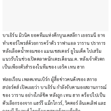
บาเยิร์น มิวนิค ยอดทีมแห่งศึกบุนเดสลีกา เยอรมนี อาจ
ทำเซอร์ไพรส์ด้วยการคว้าตัว ราฟาแอล วาราน ปราการ
หลังเลือดน้ำหอมของ แมนเชสเตอร์ ยูไนเต็ด ไปเสริม
แนวรับในช่วงเปิดตลาดนักเตะเดือนม.ค. หลังเจ้าตัวตก
เป็นเพียงตัวสำรองในทีมของ เอริค เทน ฮาก
ฟลอเรียน เพลตเทนเบิร์ก ผู้สื่อข่าวคนดังของ สกาย 
สปอร์ตส์ เปิดเผยว่า บาเยิร์น กำลังจับตามองสถานการณ์
ของ วาราน อย่างใกล้ชิด หลังถูก เทน ฮาก ดร็อปไปเป็น
ตัวเลือกรองจาก แฮร์รี แม็กไกวร์, วิคตอร์ ลินเดเลิฟ และ 
จอนนี อีแวนส์ โดยอ้างเหตุผลด้านแท็กติก