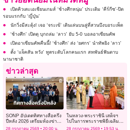
เปิดคิวเตะเอเชียนเกมส์ ‘ช้างศึกหนุ่ม’ ประเดิม ‘คีร์กีซ’-ปิด
รอบแรกกับ ‘ญี่ปุ่น’
นักวิ่งมีสะดุ้ง! เจอ ‘จระเข้’ เดินเล่นบนลู่ที่สวนบึงบอระเพ็ด
‘ช้างศึก’ เปิดดุ บุกถล่ม ‘ลาว’ ยับ 5-0 บอลอาเซียนคัพ
เปิดอาเซียนคัพคืนนี้! ‘ช้างศึก’ ส่ง ‘ยศกร’ นำทัพยิง ‘ลาว’
ตั้ง ‘แจ็คสัน หวัง’ ทูตระดับโลกคนแรก สหพันธ์ฟันดาบ
นานาชาติ
ข่าวล่าสุด
SONP อัปเดตทิศทางสื่อครึ่ง
ในหลวง-พระราชินี เสด็จฯ
ปีหลัง 2026 เตรียมห้องข่าว
ไปในการพระราชพิธีเฉลิม
รับการเปลี่ยนแปลงยุค AI
พระชนมพรรษา 28
28 กรกฎาคม 2569
20:00 น.
28 กรกฎาคม 2569
19:53 น.