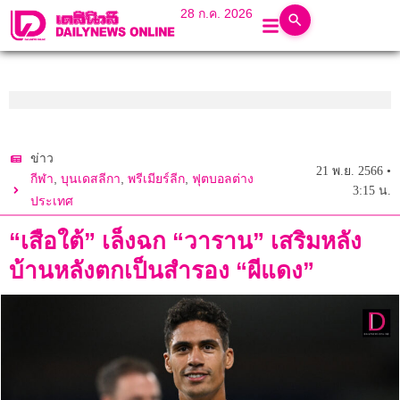
28 ก.ค. 2026
ข่าว
21 พ.ย. 2566 •
,
,
,
กีฬา
บุนเดสลีกา
พรีเมียร์ลีก
ฟุตบอลต่าง
3:15 น.
ประเทศ
“เสือใต้” เล็งฉก “วาราน” เสริมหลัง
บ้านหลังตกเป็นสำรอง “ผีแดง”