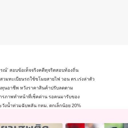
ูรณ์’ สอบข้อเท็จจริงคดีทุจริตสอบท้องถิ่น
สบสวมทะเบียนรถใช้ขโมยสายไฟ วอน ตร.เร่งล่าตัว
นทุนอาชีพ หวังราคาสินค้าปรับลดตาม
ด สารภาพทำหน้าที่เช็คด่าน รอคนมารับของ
กระวังน้ำท่วมฉับพลัน กทม. ตกเล็กน้อย 20%