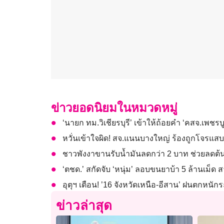
ข่าวยอดนิยมในหมวดหมู่
‘นายก ทม.วิเชียรบุรี’ เข้าให้ถ้อยคำ ‘คสจ.เพชรบ
หวั่นเข้าใจผิด! สจ.แนนบางใหญ่ ร้องถูกโจรแ
ชาวพังงาขานรับน้ำมันลดกว่า 2 บาท ช่วยลดต้
‘ตชด.’ สกัดจับ ‘หนุ่ม’ ลอบขนยาบ้า 5 ล้านเม็
อุตุฯ เตือน! ’16 จังหวัดเหนือ-อีสาน’ ฝนตกหนั
ข่าวล่าสุด