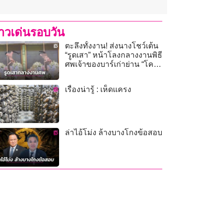
่าวเด่นรอบวัน
ตะลึงทั้งงาน! ส่งนางโชว์เต้น
“รูดเสา” หน้าโลงกลางงานพิธี
ศพเจ้าของบาร์เก่าย่าน “โคม
แดง”
เรื่องน่ารู้ : เห็ดแครง
ล่าไอ้โม่ง ล้างบางโกงข้อสอบ