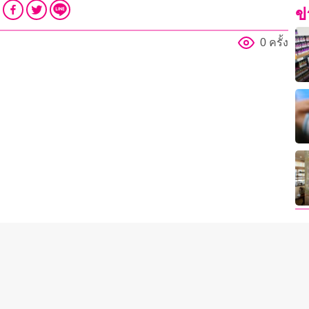
ข
0 ครั้ง