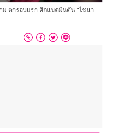
2 เกม ตกรอบแรก ศึกแบดมินตัน "ไชนา