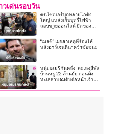
่าวเด่นรอบวัน
ตร.ไซเบอร์บุกทลายโกดัง
ใหญ่ แหล่งเก็บบุหรี่ไฟฟ้า
ลอบขายออนไลน์ ยึดของ
กลางอื้อ!
“เมสซี” เผยสาเหตุที่ร้องไห้
หลังอาร์เจนตินาคว้าชัยชนะ
หนุ่มอเมริกันคลั่ง! ละเลงสีพัง
บ้านหรู 22 ล้านยับ ก่อนดิ่ง
ทะเลสาบจมดับต่อหน้าเจ้า
หน้าที่!