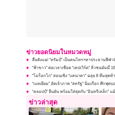
ข่าวยอดนิยมในหมวดหมู่
สื่อดังแฉ! “ทรัมป์” เป็นคนโทรฯหาประธานฟีฟ่า
“ฟ้าขาว” ต่อเวลาเชือด “เคปเวิร์ด” ลิ่วชนมัมมี่
“โมร็อกโก” สอนเชิง “แคนาดา” ฉลุย 8 ทีมสุดท
“เบลเยียม” อัดเจ้าภาพ “สหรัฐ” นิ่มเกือก ศึกฟุ
“คลอปป์” ยืนยัน พร้อมใส่สุดกับ “อินทรีเหล็ก” 
ข่าวล่าสุด