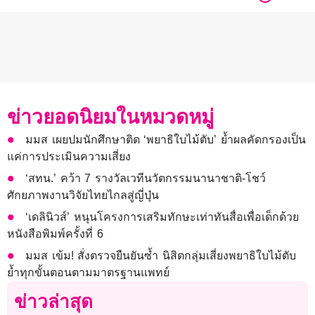
ข่าวยอดนิยมในหมวดหมู่
มมส เผยปมนักศึกษาติด ‘พยาธิใบไม้ตับ’ ย้ำผลคัดกรองเป็น
แค่การประเมินความเสี่ยง
‘สทน.’ คว้า 7 รางวัลเวทีนวัตกรรมนานาชาติ-โชว์
ศักยภาพงานวิจัยไทยไกลสู่ญี่ปุ่น
‘เดลินิวส์’ หนุนโครงการเสริมทักษะเท่าทันสื่อเพื่อเด็กด้วย
หนังสือพิมพ์ครั้งที่ 6
มมส เข้ม! สั่งตรวจยืนยันซ้ำ นิสิตกลุ่มเสี่ยงพยาธิใบไม้ตับ
ย้ำทุกขั้นตอนตามมาตรฐานแพทย์
ข่าวล่าสุด