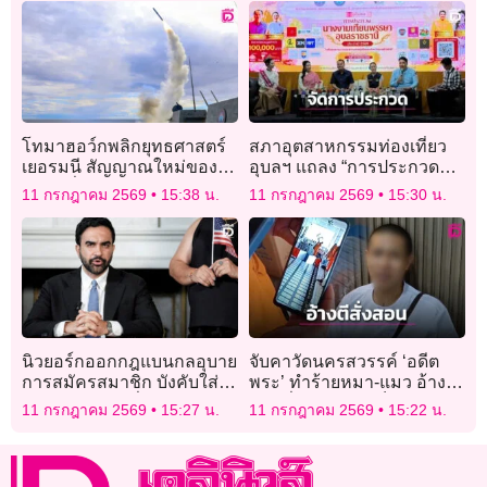
โทมาฮอว์กพลิกยุทธศาสตร์
สภาอุตสาหกรรมท่องเที่ยว
เยอรมนี สัญญาณใหม่ของ
อุบลฯ แถลง “การประกวด
ความมั่นคงยุโรป
นางงามเทียนพรรษา
11 กรกฎาคม 2569
15:38 น.
11 กรกฎาคม 2569
15:30 น.
อุบลราชธานี ประจำปี 2569”
นิวยอร์กออกกฎแบนกลอุบาย
จับคาวัดนครสวรรค์ ‘อดีต
การสมัครสมาชิก บังคับใส่
พระ’ ทำร้ายหมา-แมว อ้าง
ตัวเลือก “คลิกเพื่อยกเลิก”
แค่ตีสั่งสอน ‘วอชด็อก’ บุก
11 กรกฎาคม 2569
15:27 น.
11 กรกฎาคม 2569
15:22 น.
ช่วยทันควัน