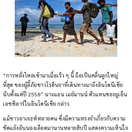
“การหลั่งไหลเข้ามาเมื่อเร็ว ๆ นี้ ถือเป็นคลื่นลูกใหญ่
ที่สุด ของผู้ลี้ภัยชาวโรฮีนจาที่เดินทางมาถึงอินโดนีเซีย 
นับตั้งแต่ปี 2558” นางแอน เมย์มานน์ ตัวแทนของยูเอ็น
เอชซีอาร์ในอินโดนีเซีย กล่าว
แม้ชาวอาเจะห์หลายคน ซึ่งมีความทรงจำเกี่ยวกับความ
ขัดแย้งอันนองเลือดมานานหลายสิบปี แสดงความเห็นใจ