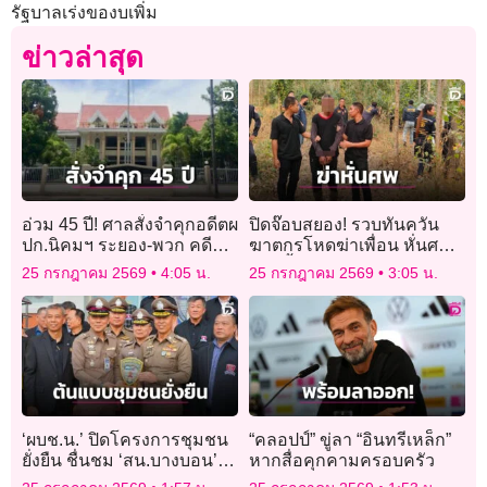
รัฐบาลเร่งของบเพิ่ม
ข่าวล่าสุด
อ่วม 45 ปี! ศาลสั่งจำคุกอดีตผ
ปิดจ๊อบสยอง! รวบทันควัน
ปก.นิคมฯ ระยอง-พวก คดี
ฆาตกรโหดฆ่าเพื่อน หั่นศพ
โกงงบฝึกอบรมฯ
แยกทิ้งอำพราง
25 กรกฎาคม 2569
4:05 น.
25 กรกฎาคม 2569
3:05 น.
‘ผบช.น.’ ปิดโครงการชุมชน
“คลอปป์” ขู่ลา “อินทรีเหล็ก”
ยั่งยืน ชื่นชม ‘สน.บางบอน’
หากสื่อคุกคามครอบครัว
ต้นแบบชุมชนปลอดยาเสพติด