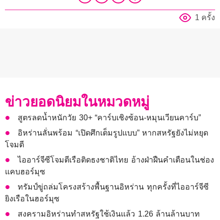
1 ครั้ง
ข่าวยอดนิยมในหมวดหมู่
สูตรลดน้ำหนักวัย 30+ “คาร์บเชิงซ้อน-หมุนเวียนคาร์บ”
อิหร่านลั่นพร้อม “เปิดศึกเต็มรูปแบบ” หากสหรัฐยังไม่หยุด
โจมตี
ไออาร์จีซีโจมตีเรือติดธงชาติไทย อ้างฝ่าฝืนคำเตือนในช่อง
แคบฮอร์มุซ
ทรัมป์ขู่ถล่มโครงสร้างพื้นฐานอิหร่าน ทุกครั้งที่ไออาร์จีซี
ยิงเรือในฮอร์มุซ
สงครามอิหร่านทำสหรัฐใช้เงินแล้ว 1.26 ล้านล้านบาท