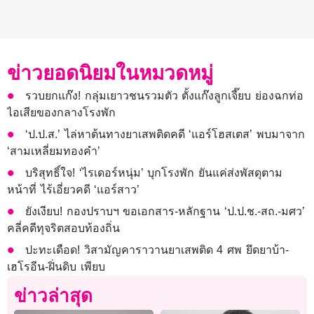
ข่าวยอดนิยมในหมวดหมู่
รวบยกแก๊ง! กลุ่มเยาวชนรวมตัว ตั้งแก๊งลูกเจี๊ยบ ย่องฉกท่อ
ไอเสียของกลางโรงพัก
‘ป.ป.ส.’ ไล่หาต้นทางยาเสพติดคดี ‘แอร์โฮสเตส’ พบมาจาก
‘สามเหลี่ยมทองคำ’
บริสุทธิ์ใจ! ‘ไรเดอร์หนุ่ม’ บุกโรงพัก ยันแค่ส่งพัสดุตาม
หน้าที่ ไร้เอี่ยวคดี ‘แอร์สาว’
ยังเงียบ! กองปราบฯ ขอเอกสาร-หลักฐาน ‘ป.ป.ช.-สถ.-มศว’
คลี่คดีทุจริตสอบท้องถิ่น
ปะทะเดือด! วิสามัญคาราวานยาเสพติด 4 ศพ ยึดยาบ้า-
เฮโรอีน-ฝิ่นดิบ เพียบ
ข่าวล่าสุด