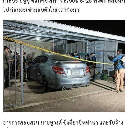
กระบะ อีซูซุ ดีแมคซ์ สีฟ้า ทะเบียน 6428 พิจิตร หลบหนี
ไป ก่อนจะเข้ามอบตัวในเวลาต่อมา
จากการสอบสวน นายชูวงค์ ซึ่งมีอาชีพทำนา และรับจ้าง