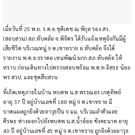
เมื่อวันที่ 25 พ.ย. ร.ต.อ.ชุติเดช ณ พิกุล รอง สว.
(สอบสวน) สภ.ทับคล้อ จ.พิจิตร ได้รับแจ้งเหตุยิงกันมีผู้
เสียชีวิต บริเวณหมู่ 9 ต.เขาทราย อ.ทับคล้อ จึงได้
รายงาน พ.ต.อ.ธราดล เหมพัฒน์ ผกก.สภ.ทับคล้อ ให้
ทราบ ก่อนเดินทางไปตรวจสอบพร้อม พ.ต.ท.อิสระ น้อย
พร สวป. และชุดสืบสวน
ที่เกิดเหตุภายในบ้าน พบศพ น.ส.พรรณอร เกตุทิพย์ 
อายุ 37 ปี อยู่บ้านเลขที่ 188 หมู่ 9 ต.เขาทราย มี
บาดแผลถูกยิงด้วยอาวุธปืน 9 มม. บริเวณลำตัวและ
ศีรษะ ห่างออกไปยังพบศพ น.ส.น้ำอ้อย ชังคะนาค อายุ 
40 ปี อยู่บ้านเลขที่ 45 หมู่ 9 ต.เขาทราย ถูกยิงด้วยอาวุธ