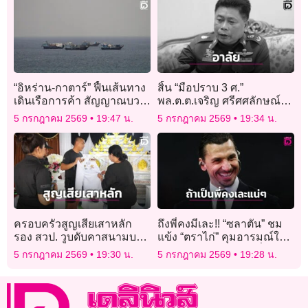
“อิหร่าน-กาตาร์” ฟื้นเส้นทาง
สิ้น “มือปราบ 3 ศ.”
เดินเรือการค้า สัญญาณบวก
พล.ต.ต.เจริญ ศรีศศลักษณ์
เศรษฐกิจอ่าวเปอร์เซีย
อดีตนายตำรวจนักสืบดัง จาก
5 กรกฎาคม 2569
19:47 น.
5 กรกฎาคม 2569
19:34 น.
ไปอย่างสงบ
ครอบครัวสูญเสียเสาหลัก
ถึงพี่คงมีเละ!! “ซลาตัน” ชม
รอง สวป. วูบดับคาสนามบอล
แข้ง “ตราไก่” คุมอารมณ์ใน
ภรรยาเผยประโยคสุดท้าย
เกมกับ “ปารากวัย” ดีเยี่ยม
5 กรกฎาคม 2569
19:30 น.
5 กรกฎาคม 2569
19:28 น.
สะเทือนใจ!
เพราะหากเป็นตนมีใบแดง
แน่ๆ