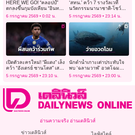
HERE WE GO! “คลอปป์”
‘สทน.’ คว้า 7 รางวัลเวที
ตกลงขึ้นกุมบังเหียน “อินทรี
นวัตกรรมนานาชาติ-โชว์
เหล็ก”
ศักยภาพงานวิจัยไทยไกลสู่
6 กรกฎาคม 2569
0:02 น.
5 กรกฎาคม 2569
23:14 น.
ญี่ปุ่น
เปิดตัวละครใหม่! “ผีแดง” เล็ง
นักดำน้ำเกาะเต่าประทับใจ
คว้า “อังเดรย์ ซานโตส” เสริม
พบ ‘ฉลามวาฬ’ อวดโฉม
แดนกลาง
พร้อมกัน 2 จุดรอบเกาะเต่า
5 กรกฎาคม 2569
23:10 น.
5 กรกฎาคม 2569
23:00 น.
อ่านความจริง อ่านเดลินิวส์
ข่าวเดลินิวส์
ไลฟ์สไตล์