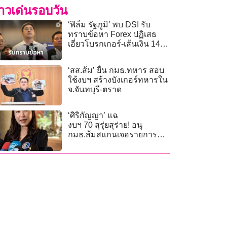
่าวเด่นรอบวัน
‘ฟิล์ม รัฐภูมิ’ พบ DSI รับ
ทราบข้อหา Forex ปฏิเสธ
เอี่ยวโบรกเกอร์-เส้นเงิน 142
ล้าน
‘สส.ส้ม’ ยื่น กมธ.ทหาร สอบ
ใช้งบฯ สร้างบังเกอร์ทหารใน
จ.จันทบุรี-ตราด
‘ศิริกัญญา’ แฉ
งบฯ 70 สุรุ่ยสุร่าย! อนุ
กมธ.ส้มสแกนเจอรายการสุด
ขื่นขม ใช้ AI จับล็อกสเปก-ใบ
เสนอราคามั่ว