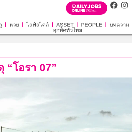
ู
หวย
ไลฟ์สไตล์
ASSET
PEOPLE
บทความ
ทุกทิศทั่วไทย
ดุ “โอรา 07”