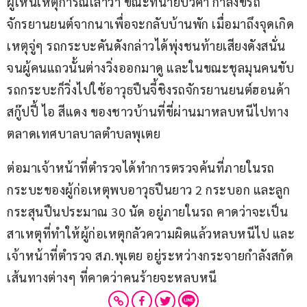
ผู้เห็นเหตุการณ์เล่าว่า ขณะที่นายบัวคำ กำลังขี่รถ
จักรยานยนต์จากนาเพื่อจะกลับบ้านพัก เมื่อมาถึงจุดเกิด
เหตุจู่ๆ รถกระบะคันดังกล่าวได้พุ่งชนท้ายเสียงดังสนั่น
จนผู้คนแถวนั้นต่างวิ่งออกมาดู และในขณะชุลมุนคนขับ
รถกระบะก็วิ่งไปใช้อาวุธปืนจี้ชิงรถจักรยานยนต์ฮอนด้า 
สกู๊ปปี้ ไอ สีแดง ของชาวบ้านที่ขี่ผ่านมาหลบหนีไปทาง
ตลาดเทศบาลบาลตำบลพุเตย
ต่อมาเจ้าหน้าที่ตำรวจได้ทำการตรวจค้นที่ภายในรถ
กระบะของผู้ก่อเหตุพบอาวุธปืนยาว 2 กระบอก และลูก
กระสุนปืนประมาณ 30 นัด อยู่ภายในรถ คาดว่าจะเป็น
สาเหตุที่ทำให้ผู้ก่อเหตุกลัวความผิดแล้วหลบหนีไป และ
เจ้าหน้าที่ตำรวจ สภ.พุเตย อยู่ระหว่างกระจายกำลังสกัด
เส้นทางต่างๆ ที่คาดว่าคนร้ายจะหลบหนี