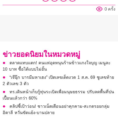
0 ครั้ง
ข่าวยอดนิยมในหมวดหมู่
ตลาดแทบแตก! คนแห่อุดหนุนร้านข้าวแกงใจบุญ เมนูละ
10 บาท ซื้อได้แบบไม่อั้น
“เจ๊นุ๊ก บารมีมหาเฮง” เปิดเลขเด็ดงวด 1 ส.ค. 69 ชูเลขท้าย
2 ตัวเลข 3 ตัว
ทร.เดินหน้าเก็บกู้ทุ่นระเบิดเพื่อมนุษยธรรม ปรับลดพื้นที่ปน
เปื้อนแล้วกว่า 60%
คลิปชี้เป้าว่อน! ชาวเน็ตเตือนอย่าคุกคาม-สะกดรอยกลุ่ม
อิตาลี หวั่นขัดแย้ง-บานปลาย