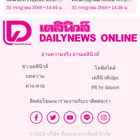
แบรนด์ “แพน-วาโก้” ร่วม
คุณ
31 กรกฎาคม 2569
14:44 น.
31 กรกฎาคม 2569
14:36 น.
เจาะตลาด Future
Consumers เอาใจกลุ่ม GEN
Z ทั่วประเทศ
อ่านความจริง อ่านเดลินิวส์
ข่าวเดลินิวส์
ไลฟ์สไตล์
บทความ
เดลินิวส์clips
ดวง-หวย
PR by dataxet
ติดต่อโฆษณา
ร่วมงานกับเรา
ติดต่อเรา
© 2026 บริษัท สี่พระยาการพิมพ์ จำกัด