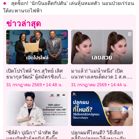
สุดช็อก! ‘นักบินอดีตกัปตัน’ เล่นหุ้นหมดตัว นอนป่วยเร่ร่อน
ใต้สะพานรถไฟฟ้า
ข่าวล่าสุด
เปิดโปรไฟล์ “ดร.สุวิทย์ เลิศ
มาแล้ว! “แม่น้ำหนึ่ง” เปิด
ธนากุลวัฒน์” ผู้สมัครชิงเก้าอี้
แนวทางเลขเด็ดงวด 1 ส.ค.
ผู้ว่าการ กกท. ขออาสานำ
69 ชูเลขเด่น คอหวยจับตา
31 กรกฎาคม 2569
14:48 น.
31 กรกฎาคม 2569
14:44 น.
ความรู้พลิกโฉมกีฬาไทย
เลขท้าย 2 ตัว-3 ตัว
“ชีส์ต้า ปุณิกา” นำทัพ จัด
ปลูกผมที่ไหนดี? วิธีเลือก
แคมปัสทัวร์สุดปัง! ดึงบิ๊ก
คลินิกปลูกผมให้เหมาะกับ