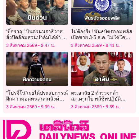
‘บิ๊กราญ’ บินด่วนนราธิวาส
ไม่ต้องรีบ! พันธบัตรออมพลัส
สั่งปิดล้อมสวนปาล์มไล่ล่า 2
เปิดขาย 3-5 ส.ค. ไม่ใช่ใคร
โจร ยิงตำรวจตากใบดับ 2
มาก่อนได้ก่อน
3 สิงหาคม 2569
9:47 น.
3 สิงหาคม 2569
9:41 น.
เจ็บ 4
“โปรจีโน่”เผยได้ประสบการณ์
ตร.อาลัย 2 ตำรวจกล้า
ฝึกความอดทนสนามลิงค์
สภ.ตากใบ พลีชีพปฏิบัติ
คอร์ส
หน้าที่ ผบ.ตร.สั่งปูนบำเหน็จ-
3 สิงหาคม 2569
9:39 น.
3 สิงหาคม 2569
9:39 น.
ดูแลสิทธิประโยชน์เต็มที่