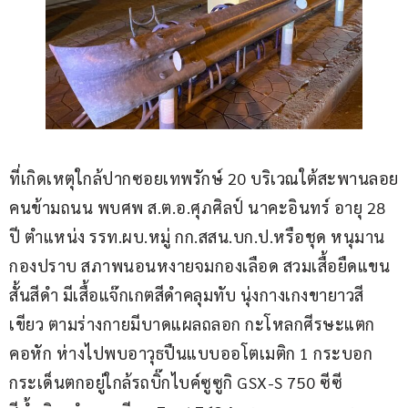
ที่เกิดเหตุใกล้ปากซอยเทพรักษ์ 20 บริเวณใต้สะพานลอย
คนข้ามถนน พบศพ ส.ต.อ.ศุภศิลป์ นาคะอินทร์ อายุ 28 
ปี ตำแหน่ง รรท.ผบ.หมู่ กก.สสน.บก.ป.หรือชุด หนุมาน
กองปราบ สภาพนอนหงายจมกองเลือด สวมเสื้อยืดแขน
สั้นสีดำ มีเสื้อแจ๊กเกตสีดำคลุมทับ นุ่งกางเกงขายาวสี
เขียว ตามร่างกายมีบาดแผลถลอก กะโหลกศีรษะแตก 
คอหัก ห่างไปพบอาวุธปืนแบบออโตเมติก 1 กระบอก 
กระเด็นตกอยู่ใกล้รถบิ๊กไบค์ซูซูกิ GSX-S 750 ซีซี 