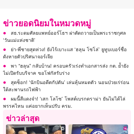
ข่าวยอดนิยมในหมวดหมู่
สธ.ระดมศัลยแพทย์ออร์โธฯ ผ่าตัดถวายเป็นพระราชกุศล
‘วันแม่แห่งชาติ’
ย่า-พี่ชายสุดห่วง! ยังไร้เบาะแส ‘ฮลุน โซโล่’ ยูทูบเบอร์ชื่อ
ดังหายตัวปริศนาจอร์เจีย
พา “ฮลุน” กลับบ้าน! ครอบครัวเร่งทำเอกสารส่ง กต. ย้ำยัง
ไม่เปิดรับบริจาค ขอโฟกัสรับร่าง
สุดช็อก! ‘นักบินอดีตกัปตัน’ เล่นหุ้นหมดตัว นอนป่วยเร่ร่อน
ใต้สะพานรถไฟฟ้า
ผมนี้สีแดงจ๋า! ‘เสก โลโซ’ โพสต์เบรกดราม่า ยันไม่ได้ไล่
พรรคไหน แค่อยากเห็นปรับ ครม.
ข่าวล่าสุด