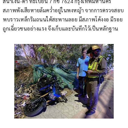
สีน้ำเงิน-ดำ ทะเบียน 7 กช 7624 กรุงเทพมหานคร 
สภาพพังเสียหายล้มคว่ำอยู่ในพงหญ้า จากการตรวจสอบ
พบราวเหล็กริมถนนใต้สะพานลอย มีสภาพโค้งงอ มีรอย
ถูกเฉี่ยวชนอย่างแรง จึงเก็บและบันทึกไว้เป็นหลักฐาน