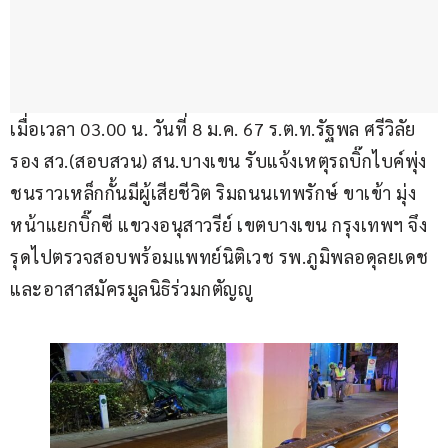
เมื่อเวลา 03.00 น. วันที่ 8 ม.ค. 67 ร.ต.ท.รัฐพล ศรีวิลัย 
รอง สว.(สอบสวน) สน.บางเขน รับแจ้งเหตุรถบิ๊กไบค์พุ่ง
ชนราวเหล็กกั้นมีผู้เสียชีวิต ริมถนนเทพรักษ์ ขาเข้า มุ่ง
หน้าแยกบิ๊กซี แขวงอนุสาวรีย์ เขตบางเขน กรุงเทพฯ จึง
รุดไปตรวจสอบพร้อมแพทย์นิติเวช รพ.ภูมิพลอดุลยเดช 
และอาสาสมัครมูลนิธิร่วมกตัญญู