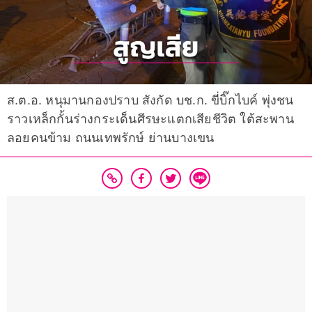
ส.ต.อ. หนุมานกองปราบ สังกัด บช.ก. ขี่บิ๊กไบค์ พุ่งชน
ราวเหล็กกั้นร่างกระเด็นศีรษะแตกเสียชีวิต ใต้สะพาน
ลอยคนข้าม ถนนเทพรักษ์ ย่านบางเขน