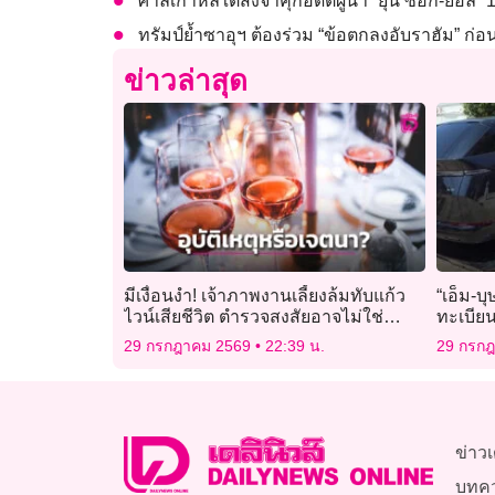
ศาลเกาหลีใต้สั่งจำคุกอดีตผู้นำ “ยุน ซอก-ยอล” 1
ทรัมป์ย้ำซาอุฯ ต้องร่วม “ข้อตกลงอับราฮัม” ก่อน
ข่าวล่าสุด
มีเงื่อนงำ! เจ้าภาพงานเลี้ยงล้มทับแก้ว
“เอ็ม-บ
ไวน์เสียชีวิต ตำรวจสงสัยอาจไม่ใช่
ทะเบีย
อุบัติเหตุ
รัวว่าร
29 กรกฎาคม 2569
22:39 น.
29 กรก
ข่าวเ
บทค