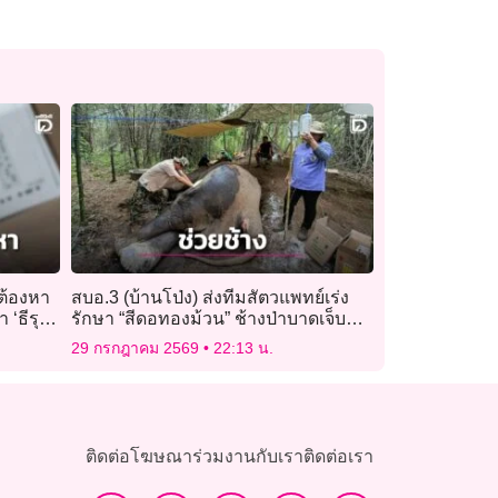
้ต้องหา
สบอ.3 (บ้านโป่ง) ส่งทีมสัตวแพทย์เร่ง
‘ธีรุ
รักษา “สีดอทองม้วน” ช้างป่าบาดเจ็บที่
บ่อพลอย คาดสู้กันเองในโขลง
29 กรกฎาคม 2569
22:13 น.
ติดต่อโฆษณา
ร่วมงานกับเรา
ติดต่อเรา