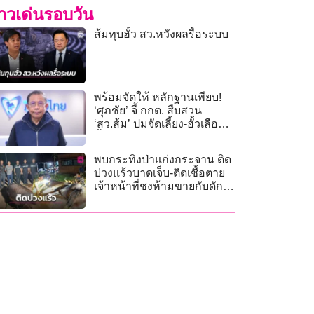
่าวเด่นรอบวัน
ส้มทุบฮั้ว สว.หวังผลรื้อระบบ
พร้อมจัดให้ หลักฐานเพียบ!
‘ศุภชัย’ จี้ กกต. สืบสวน
‘สว.ส้ม’ ปมจัดเลี้ยง-ฮั้วเลือก
ตั้ง
พบกระทิงป่าแก่งกระจาน ติด
บ่วงแร้วบาดเจ็บ-ติดเชื้อตาย
เจ้าหน้าที่ชงห้ามขายกับดัก
สปริงล่าสัตว์