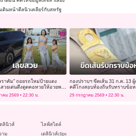
8 เดือน คดีให้ข้อมูลเท็จหาเสียง
เดินหน้าดีลนิวเคลียร์กับสหรัฐ
ุษราคัม” ถอยรถใหม่ป้ายแดง
กองปราบฯ ขีดเส้น 31 ก.ค. 13 ผู
นสวยเด่นดึงดูดคอหวยให้อวยพร
คดีโกงสอบท้องถิ่นรับทราบข้อหา 
วย!
ตม์’ ขอเลื่อนพบตำรวจ
ฎาคม 2569
22:30 น.
29 กรกฎาคม 2569
22:30 น.
ดลินิวส์
ไลฟ์สไตล์
วาม
เดลินิวส์clips