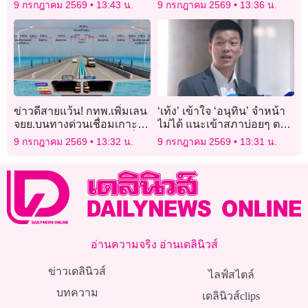
หลักกาแฟเนสท์เล่ส่งตลาด
สุดรันทด ‘ครู’ รู้เรื่องแต่กลับ
9 กรกฎาคม 2569
13:43 น.
9 กรกฎาคม 2569
13:36 น.
อาเซียน
นิ่งเฉย
ข่าวดีสายแว้น! กทพ.เพิ่มเลน
‘เท้ง’ เข้าใจ ‘อนุทิน’ จำหน้า
จยย.บนทางด่วนเชื่อมเกาะ
ไม่ได้ แนะเข้าสภาบ่อยๆ ตอบ
ช้าง งบลงทุนพุ่งทะลุ 2 หมื่น
กระทู้ ทบทวนความจำ
9 กรกฎาคม 2569
13:32 น.
9 กรกฎาคม 2569
13:31 น.
ล้าน
อ่านความจริง อ่านเดลินิวส์
ข่าวเดลินิวส์
ไลฟ์สไตล์
บทความ
เดลินิวส์clips