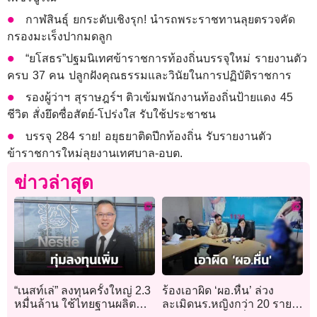
กาฬสินธุ์ ยกระดับเชิงรุก! นำรถพระราชทานลุยตรวจคัด
กรองมะเร็งปากมดลูก
“ยโสธร”ปฐมนิเทศข้าราชการท้องถิ่นบรรจุใหม่ รายงานตัว
ครบ 37 คน ปลูกฝังคุณธรรมและวินัยในการปฏิบัติราชการ
รองผู้ว่าฯ สุราษฎร์ฯ ติวเข้มพนักงานท้องถิ่นป้ายแดง 45
ชีวิต สั่งยึดซื่อสัตย์-โปร่งใส รับใช้ประชาชน
บรรจุ 284 ราย! อยุธยาติดปีกท้องถิ่น รับรายงานตัว
ข้าราชการใหม่ลุยงานเทศบาล-อบต.
ข่าวล่าสุด
“เนสท์เล่” ลงทุนครั้งใหญ่ 2.3
ร้องเอาผิด ‘ผอ.หื่น’ ล่วง
หมื่นล้าน ใช้ไทยฐานผลิต
ละเมิดนร.หญิงกว่า 20 ราย