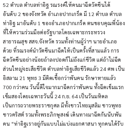
52 ตำบล ตำบลท่าอิฐ รณรงค์ให้คนมาฉีดวัคซีนได้
อันดับ 2 ของจังหวัด อำเภอปากเกร็ด มี 12 ตำบล ตำบล
ท่าอิฐ มาอันดับ 1 ของอำเภอปากเกร็ด ตนขอบคุณพี่น้อง
ที่ให้ความร่วมมือต่อรัฐบาลโดยเฉพาะกระทรวง
สาธารณสุข สสจ.จังหวัด รวมทั้งท่านผู้ว่าฯ นายอำเภอ 
ด้วย ที่รณรงค์นำวัตซีนมาฉีดให้เป็นครั้งที่สามแล้ว การ
ฉีดวัคซีนอย่างน้อยถ้าลงปอดก็ไม่ถึงแก่ชีวิต แต่ถ้าไม่ฉีด
ส่วนใหญ่จะเสียชีวิต ตำบลท่าอิฐเสียชีวิตแล้ว 24 ศพ เป็น
อิสลาม 21 พุทธ 3 มีติดเชื้อกว่าพันคน รักษาหายแล้ว 
700 กว่าคน วันนี้ดีใจมากมาฉีดกว่าพันคน ทั้งฉีดเข็มแรก 
เข็มสองโดยเฉพาะวันนี้ 24 ก.ย. 64 เป็นวันมหิดล 
เป็นการถวายพระราชกุศล มีทั้งชาวไทยมุสลิม ชาวพุทธ 
ชาวคริสต์ รวมทั้งพระภิกษุสงฆ์ เดินทางมาฉีดกันนับพัน
คน “ท่าอิฐเราอยู่กันแบบไม่แบ่งแยกศาสนา ทุกคนได้รับ