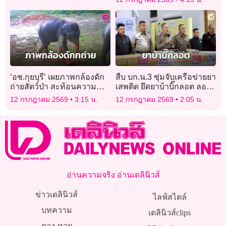
หมายจับติดตัวเพียบ
‘อช.กุยบุรี’ เผยภาพกล้องดัก
สืบ บก.น.3 ซุ่มจับเครือข่ายยา
ถ่ายสัตว์ป่า สะท้อนความ
เสพติด ยึดยาบ้าบิ๊กลอต ลอบ
สมบูรณ์ระบบนิเวศ ผืนป่า
ขนเข้ากรุง
12 กรกฎาคม 2569
3:15 น.
12 กรกฎาคม 2569
2:05 น.
มรดกโลก
อ่านความจริง อ่านเดลินิวส์
ข่าวเดลินิวส์
ไลฟ์สไตล์
บทความ
เดลินิวส์clips
ดวง-หวย