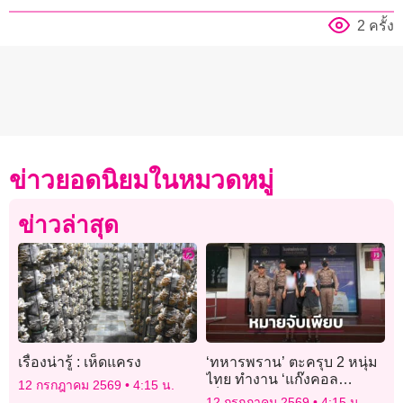
2 ครั้ง
ข่าวยอดนิยมในหมวดหมู่
ข่าวล่าสุด
เรื่องน่ารู้ : เห็ดแครง
‘ทหารพราน’ ตะครุบ 2 หนุ่ม
ไทย ทำงาน ‘แก๊งคอล
12 กรกฎาคม 2569
4:15 น.
เซ็นเตอร์’ หลอกให้รัก พบ
12 กรกฎาคม 2569
4:15 น.