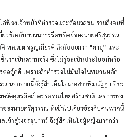
ไล่ฟ้องเจ้าหน้าที่ตำรวจและสื่อมวลชน รวมถึงคนที่
นเกี่ยวข้องกับขบวนการรีดทรัพย์ของนายศรีสุวรรณ 
ิ พล.ต.ต.จรูญเกียรติ ถึงกับบอกว่า “สาธุ” และ
ดขึ้นว่าเป็นความจริง ซึ่งไม่รู้จะเป็นประโยชน์หรือ
รต่อสู้คดี เพราะถ้าตำรวจไม่มั่นใจในพยานหลัก
ณ นอกจากนี้ยังรู้สึกเห็นใจนางสาวพิมณัฏฐา จิระ
ส.จังหวัดอุตรดิตถ์ พรรครวมไทยสร้างชาติ เลขาฯของ
ยาของนายศรีสุวรรณ ที่เข้าไปเกี่ยวข้องกับคนพวกนี้ 
่ไหลเข้าสู่วงจรอุบาทว์ จึงรู้สึกเห็นใจผู้หญิงมากกว่า