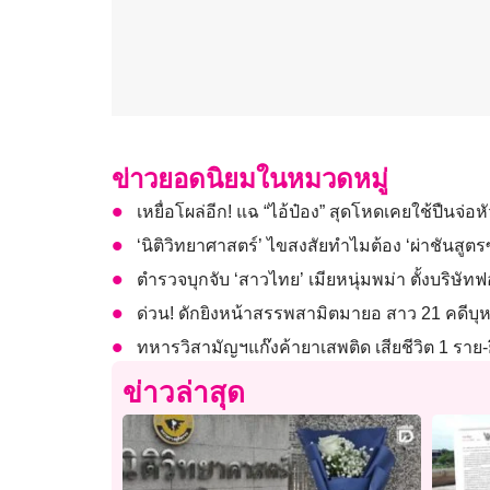
ข่าวยอดนิยมในหมวดหมู่
เหยื่อโผล่อีก! แฉ “ไอ้ป๋อง” สุดโหดเคยใช้ปืนจ่อห
‘นิติวิทยาศาสตร์’ ไขสงสัยทำไมต้อง ‘ผ่าชันสูตรซ
ตำรวจบุกจับ ‘สาวไทย’ เมียหนุ่มพม่า ตั้งบริษัทฟ
ด่วน! ดักยิงหน้าสรรพสามิตมายอ สาว 21 คดีบุหรี
ทหารวิสามัญฯแก๊งค้ายาเสพติด เสียชีวิต 1 ราย-
ข่าวล่าสุด