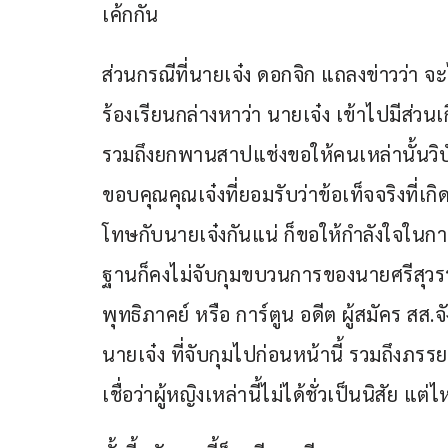
เค้กกัน
ส่วนกรณีที่นายเจ๋ง ดอกจิก แถลงข่าวว่า จะ
ร้องเรียนกล่างหาว่า นายเจ๋ง เข้าไปมีส่ว
รวมถึงยกพานสาปแช่งขอให้คนเหล่านั้นวิบัต
ขอบคุณคุณเจ๋งที่ยอมรับว่าข้อเท็จจริงที่เกิ
โทษกับนายเจ๋งกันแน่ ก็ขอให้กำลังใจในกา
ฐานก็คงไม่จับกุมขบวนการของนายศรีสุวรร
พุทธิภาคย์ หรือ การ์ตูน อดีต ผู้สมัคร ส
นายเจ๋ง ที่จับกุมไปก่อนหน้านี้ รวมถึงภรร
เชื่อว่าผู้หญิงเหล่านี้ไม่ได้ชั่วเป็นนิสัย แต