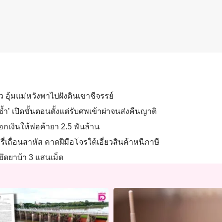
ัว อุ้มแม่หวังพาไปฝังดินเขาชีจรรย์
้ำ’ เปิดขั้นตอนตั้งแต่รับศพเข้าผ่าจนส่งคืนญาติ
อกเงินให้พ่อค้ายา 2.5 พันล้าน
่เถื่อนสาหัส คาดฝีมือโจรใต้เอี่ยวสินค้าหนีภาษี
ยึดยาบ้า 3 แสนเม็ด