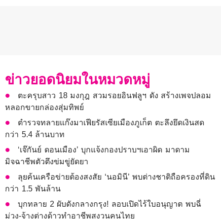
ข่าวยอดนิยมในหมวดหมู่
ตะครุบสาว 18 มงกุฎ สวมรอยอินฟลูฯ ดัง สร้างเพจปลอม
หลอกขายกล่องสุ่มทิพย์
ตำรวจทลายแก๊งมาเฟียรัสเซียเมืองภูเก็ต ตะลึงยึดเงินสด
กว่า 5.4 ล้านบาท
‘เจ๊กันย์ ดอนเมือง’ บุกแจ้งกองปราบฯเอาผิด มาดาม
มิจฉาชีพตัวตึงข่มขู่ยัดยา
ลุยค้นเครือข่ายต้องสงสัย ‘นอมินี’ พบต่างชาติถือครองที่ดิน
กว่า 1.5 พันล้าน
บุกทลาย 2 ผับดังกลางกรุง! ลอบเปิดไร้ใบอนุญาต พบฉี่
ม่วง-จ้างต่างด้าวทำอาชีพสงวนคนไทย