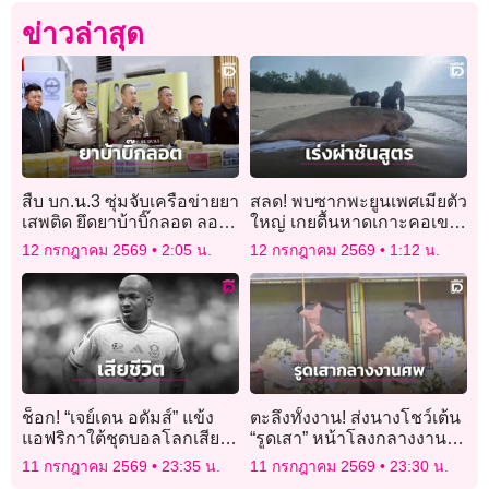
ข่าวล่าสุด
สืบ บก.น.3 ซุ่มจับเครือข่ายยา
สลด! พบซากพะยูนเพศเมียตัว
เสพติด ยึดยาบ้าบิ๊กลอต ลอบ
ใหญ่ เกยตื้นหาดเกาะคอเขา
ขนเข้ากรุง
พังงา เร่งผ่าชันสูตรหาสาเหตุ
12 กรกฎาคม 2569
2:05 น.
12 กรกฎาคม 2569
1:12 น.
ช็อก! “เจย์เดน อดัมส์” แข้ง
ตะลึงทั้งงาน! ส่งนางโชว์เต้น
แอฟริกาใต้ชุดบอลโลกเสีย
“รูดเสา” หน้าโลงกลางงาน
ชีวิต
พิธีศพเจ้าของบาร์เก่าย่าน
11 กรกฎาคม 2569
23:35 น.
11 กรกฎาคม 2569
23:30 น.
“โคมแดง”