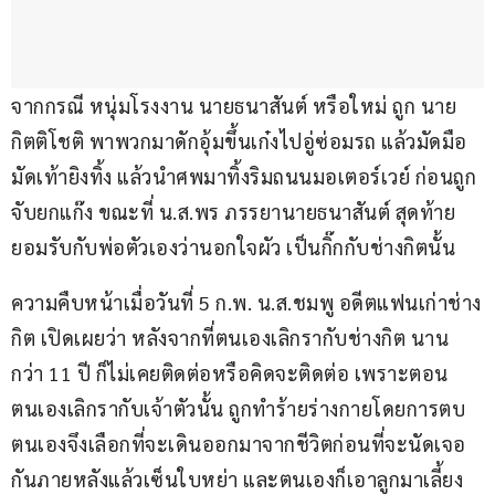
จากกรณี หนุ่มโรงงาน นายธนาสันต์ หรือใหม่ ถูก นาย
กิตติโชติ พาพวกมาดักอุ้มขึ้นเก๋งไปอู่ซ่อมรถ แล้วมัดมือ
มัดเท้ายิงทิ้ง แล้วนำศพมาทิ้งริมถนนมอเตอร์เวย์ ก่อนถูก
จับยกแก๊ง ขณะที่ น.ส.พร ภรรยานายธนาสันต์ สุดท้าย
ยอมรับกับพ่อตัวเองว่านอกใจผัว เป็นกิ๊กกับช่างกิตนั้น
ความคืบหน้าเมื่อวันที่ 5 ก.พ. น.ส.ชมพู อดีตแฟนเก่าช่าง
กิต เปิดเผยว่า หลังจากที่ตนเองเลิกรากับช่างกิต นาน
กว่า 11 ปี ก็ไม่เคยติดต่อหรือคิดจะติดต่อ เพราะตอน
ตนเองเลิกรากับเจ้าตัวนั้น ถูกทำร้ายร่างกายโดยการตบ 
ตนเองจึงเลือกที่จะเดินออกมาจากชีวิตก่อนที่จะนัดเจอ
กันภายหลังแล้วเซ็นใบหย่า และตนเองก็เอาลูกมาเลี้ยง