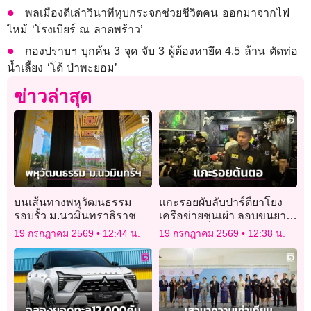
พลเมืองดีเล่าวินาทีทุบกระจกช่วยชีวิตคน ออกมาจากไฟ
ไหม้ ‘โรงเบียร์ ณ ลาดพร้าว’
กองปราบฯ บุกค้น 3 จุด จับ 3 ผู้ต้องหายึด 4.5 ล้าน ตัดท่อ
น้ำเลี้ยง ‘โด้ ป่าพะยอม’
ข่าวล่าสุด
บนเส้นทางพหุวัฒนธรรม
แกะรอยผับลับปาร์ตี้ยาโยง
รอบรั้ว ม.นวมินทราธิราช
เครือข่ายชนเผ่า ลอบขนยาน
รกสามเหลี่ยมทองคำ
19 กรกฎาคม 2569
12:44 น.
19 กรกฎาคม 2569
12:38 น.