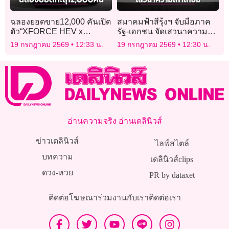
ฉลองยอดขาย12,000 คันเปิด
สมาคมฟ้าสีรุ้งฯ จับมือภาค
ตัว“XFORCE HEV x
รัฐ-เอกชน จัดเสวนาความ
JIRAYU KOO”
เท่าเทียมสู่ความยั่งยืน
19 กรกฎาคม 2569
12:33 น.
19 กรกฎาคม 2569
12:30 น.
อ่านความจริง อ่านเดลินิวส์
ข่าวเดลินิวส์
ไลฟ์สไตล์
บทความ
เดลินิวส์clips
ดวง-หวย
PR by dataxet
ติดต่อโฆษณา
ร่วมงานกับเรา
ติดต่อเรา