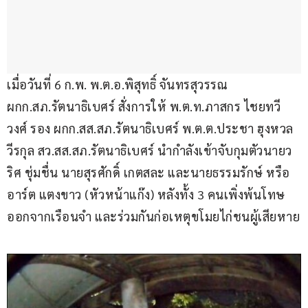
เมื่อวันที่ 6 ก.พ. พ.ต.อ.พิสุทธิ์ จันทรสุวรรณ 
ผกก.สภ.รัตนาธิเบศร์ สั่งการให้ พ.ต.ท.ภาสกร ไชยทวี
วงศ์ รอง ผกก.สส.สภ.รัตนาธิเบศร์ พ.ต.ต.ประชา ฮุงหวล
วีรกุล สว.สส.สภ.รัตนาธิเบศร์ นำกำลังเข้าจับกุมตัวนายว
ริศ ชุ่มชื่น นายสุรศักดิ์ เกตสละ และนายธรรมรักษ์ หรือ
อาร์ต แตงขาว (หัวหน้าแก๊ง) หลังทั้ง 3 คนเพิ่งพ้นโทษ
ออกจากเรือนจำ และร่วมกันก่อเหตุขโมยไก่ชนผู้เสียหาย