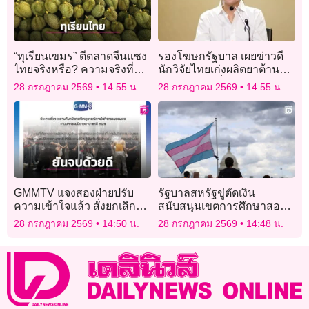
“ทุเรียนเขมร” ตีตลาดจีนแซง
รองโฆษกรัฐบาล เผยข่าวดี
ไทยจริงหรือ? ความจริงที่
นักวิจัยไทยเก่งผลิตยาต้านพิษ
ไทยต้องมองให้ลึกกว่าแค่
โบทูลินัมสำเร็จ ยกระดับ
28 กรกฎาคม 2569
14:55 น.
28 กรกฎาคม 2569
14:55 น.
ตัวเลข
ความมั่นคงทางยา
GMMTV แจงสองฝ่ายปรับ
รัฐบาลสหรัฐขู่ตัดเงิน
ความเข้าใจแล้ว สั่งยกเลิกพัก
สนับสนุนเขตการศึกษาสอง
งานสตาฟฟ์ พร้อมปรับกติกา
แห่ง ปมนโยบาย “คนข้าม
28 กรกฎาคม 2569
14:50 น.
28 กรกฎาคม 2569
14:48 น.
เข้ม!
เพศ”