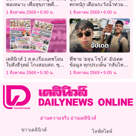
พอเหมาะ เพื่อสุขภาพดี
ตกหนัก เตือนระวังน้ำท่วมฉับ
ยืนยาว เช็กอาการ อย่างไหน
พลัน-น้ำป่าหลาก
1 สิงหาคม 2569
6:00 น.
1 สิงหาคม 2569
6:00 น.
เรียกว่าหนักเกินไป
เดลินิวส์ 1 ส.ค.เรืองเดชโยน
พี่ชาย ‘ฮลุน โซโล่’ อัปเดต
ใบสั่งธีรุตม์ โกงสอบสถ. ซุก
ข้อมูล ทุกประเด็น ‘กลับไทย-
แฟลชไดร์ฟส่งดร.วิน
ทรัพย์สิน-ผลชันสูตร’
1 สิงหาคม 2569
5:30 น.
1 สิงหาคม 2569
5:05 น.
อ่านความจริง อ่านเดลินิวส์
ข่าวเดลินิวส์
ไลฟ์สไตล์