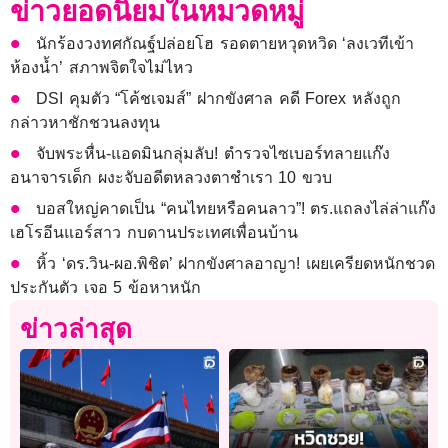
ข่าวยอดนิยมในหมวดหมู่
นักร้องวงทศกัณฐ์ปล่อยโฮ รอดตายหวุดหวิด ‘ลงเวทีเข้า
ห้องน้ำ’ สภาพจิตใจไม่ไหว
DSI คุมตัว “โค้ชเจมส์” ฝากขังศาล คดี Forex หลังถูก
กล่าวหาชักชวนลงทุน
จับพระหื่น-แอดมินกลุ่มลับ! ตำรวจไซเบอร์ทลายแก๊ง
อนาจารเด็ก ผงะจับอดีตหลวงตาชำเรา 10 ขวบ
บอสใหญ่คาดเป็น “คนไทยหรือคนลาว”! ตร.แถลงไล่ล่าแก๊ง
เฮโรอีนแอร์สาว กบดานประเทศเพื่อนบ้าน
หิ้ว ‘ดร.วิน-ผอ.พิชิต’ ฝากขังศาลอาญา! เผยเครียดหนักชวด
ประกันตัว เจอ 5 ข้อหาหนัก
ข่าวล่าสุด