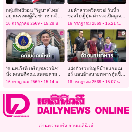
กลุ่มสิทธิวอน “รัฐบาลไทย”
แม่ค้าสาวหวิดซวย! รับหิ้ว
อย่าเนรเทศผู้สื่อข่าวชาวจีน
ของไปญี่ปุ่น ตำรวจเปิดดูเจอ
หวั่นถูกกดขี่ข่มเหง
ไอซ์ 2 โลซ่อนในมะขาม
16 กรกฎาคม 2569
15:28 น.
16 กรกฎาคม 2569
15:21 น.
เปียก
“ศ.นพ.กีรติ เจริญชลวานิช”
แฝงตัวรวบบัญชีม้าสแกมเม
นั่ง คณบดีคณะแพทยศาสตร์
อร์ แอบอ้างนายทหารตุ๋นซื้อ
ศิริราชฯคนใหม่
สินค้าออนไลน์สูญกว่า 6
16 กรกฎาคม 2569
15:14 น.
16 กรกฎาคม 2569
15:07 น.
แสน
อ่านความจริง อ่านเดลินิวส์