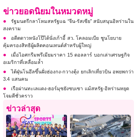
ข่าวยอดนิยมในหมวดหมู่
รัฐมนตรีกลาโหมสหรัฐแฉ “จีน-รัสเซีย” สนับสนุนอิหร่านใน
สงคราม
อดีตดาวหนังโป๊ได้นั่งเก้าอี้ สว. โคลอมเบีย ชูนโยบาย
คุ้มครองสิทธิผู้ผลิตคอนเทนต์สำหรับผู้ใหญ่
เมื่อไอศกรีมพรีเมียมราคา 15 ดอลลาร์ บอกเล่าเศรษฐกิจ
อเมริกาที่เหลื่อมล้ำ
ไต้ฝุ่นโนอึลขึ้นฝั่งฮ่องกง-กวางตุ้ง ยกเลิกเที่ยวบิน อพยพกว่า
3.4 แสนคน
เรือผ่านทะเลแดง-ฮอร์มุซยังซบเซา แม้สหรัฐ-อิหร่านหยุด
โจมตีชั่วคราว
ข่าวล่าสุด