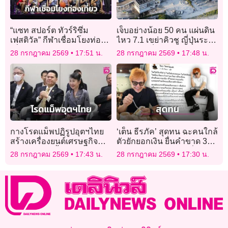
“แซท สปอร์ต ทัวร์ริซึ่ม
เจ็บอย่างน้อย 50 คน แผ่นดิน
เฟสติวัล” กีฬาเชื่อมโยงท่อง
ไหว 7.1 เขย่าคิวชู ญี่ปุ่นระวัง
เที่ยวสัมผัสเสน่ห์จันทบุรี (ชม
อาฟเตอร์ช็อก
28 กรกฎาคม 2569
17:51 น.
28 กรกฎาคม 2569
17:48 น.
คลิปบรรยากาศ)
กางโรดแม็พปฏิรูปอุตฯไทย
‘เต็น ธีรภัค’ สุดทน ฉะคนใกล้
สร้างเครื่องยนต์เศรษฐกิจ
ตัวยักยอกเงิน ยื่นคำขาด 31
ใหม่ ดันไทยขึ้นแท่นฐานผลิต
ก.ค. ไม่เคลียร์เจอกันที่ สน.!
28 กรกฎาคม 2569
17:43 น.
28 กรกฎาคม 2569
17:30 น.
เทคโนโลยีโลก