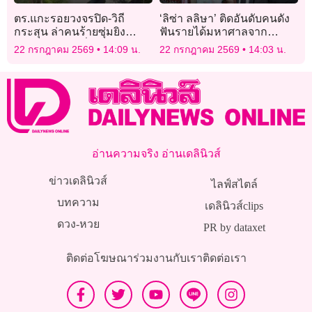
ตร.แกะรอยวงจรปิด-วิถี
‘ลิซ่า ลลิษา’ ติดอันดับคนดัง
กระสุน ล่าคนร้ายซุ่มยิง
ฟันรายได้มหาศาลจาก
‘อส.ทพ.’ ขณะวิ่งออกกำลัง
ฟุตบอลโลก 2026 กวาดไป
22 กรกฎาคม 2569
14:09 น.
22 กรกฎาคม 2569
14:03 น.
กายเจ็บ!
เน้นๆ กว่า 400 ล้าน!
อ่านความจริง อ่านเดลินิวส์
ข่าวเดลินิวส์
ไลฟ์สไตล์
บทความ
เดลินิวส์clips
ดวง-หวย
PR by dataxet
ติดต่อโฆษณา
ร่วมงานกับเรา
ติดต่อเรา