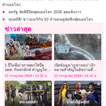
ดำบอลโลก
สหรัฐ จัดพิธีปิดฟุตบอลโลก 2026 สุดอลังการ
ทุบสถิติ! ชาวอเมริกัน 63 ล้านคนดูนัดชิงฟุตบอลโลก
ข่าวล่าสุด
1 ปีไม่ลืม! จรวดตกใส่ปั๊ม
เปิดข้อมูล “ภูเขาจอบ” เป้า
ปตท. กันทรลักษ์ ทำบุญใหญ่
หมายสำคัญในอิหร่านที่
อุทิศ 8 ชีวิต เจ้าของปั๊มตัดพ้อ
สหรัฐเล็งโจมตี
22 กรกฎาคม 2569
14:26 น.
22 กรกฎาคม 2569
14:16 น.
ไร้เงินเยียวยาจากรัฐ