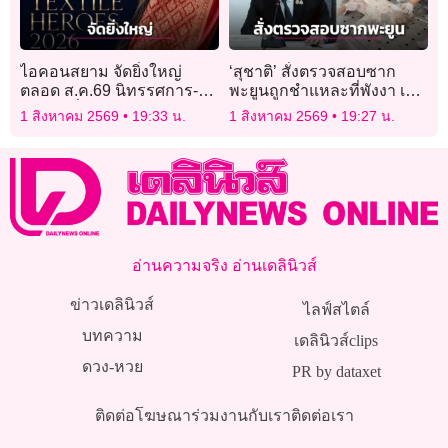
ไอคอนสยาม จัดยิ่งใหญ่
‘สุชาติ’ สั่งตรวจสอบซาก
ตลอด ส.ค.69 นิทรรศการ-
พะยูนถูกชำแหละที่พังงา เร่ง
งานแฟชั่นผ้าไทย
ล่าตัวคนผิด ฟันโทษหนัก
1 สิงหาคม 2569
19:33 น.
1 สิงหาคม 2569
19:27 น.
อ่านความจริง อ่านเดลินิวส์
ข่าวเดลินิวส์
ไลฟ์สไตล์
บทความ
เดลินิวส์clips
ดวง-หวย
PR by dataxet
ติดต่อโฆษณา
ร่วมงานกับเรา
ติดต่อเรา