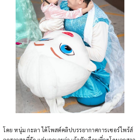
โดย หนุ่ม กะลา ได้โพสต์คลิปบรรยากาศการเซอร์ไพร้ส์
ลูกสาวสุดที่รัก แต่บอกเลยว่า เจ้าตัวเกือบที่จะโดนลูกสาว