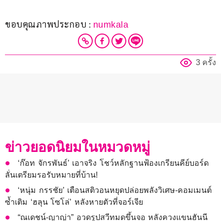
ขอบคุณภาพประกอบ : 
numkala
3 ครั้ง
ข่าวยอดนิยมในหมวดหมู่
‘ก๊อท จักรพันธ์’ เอาจริง โชว์หลักฐานฟ้องเกรียนคีย์บอร์ด
ลั่นเตรียมรอรับหมายที่บ้าน!
‘หนุ่ม กรรชัย’ เตือนสติวอนหยุดปล่อยพลังวิเศษ-คอมเมนต์
ซ้ำเติม ‘ฮลุน โซโล่’ หลังหายตัวที่จอร์เจีย
“ณเดชน์-ญาญ่า” อวดรูปสวีทมดขึ้นจอ หลังควงแขนฮันนี