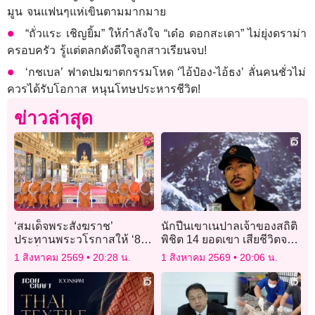
มูน จนแฟนๆแห่เขินตามมากมาย
“ถั่วแระ เชิญยิ้ม” ให้กำลังใจ “เด๋อ ดอกสะเดา” ไม่ยุ่งดราม่า
ครอบครัว รู้แต่ตลกดังดีใจลูกสาวเรียนจบ!
‘กชเบล’ ฟาดปมฆาตกรรมโหด ‘ไอ้ป๋อง-ไอ้ธง’ ลั่นคนชั่วไม่
ควรได้รับโอกาส หนุนโทษประหารชีวิต!
ข่าวล่าสุด
‘สมเด็จพระสังฆราช’
นักปีนเขาเนปาลเจ้าของสถิติ
ประทานพระวโรกาสให้ ‘8
พิชิต 14 ยอดเขา เสียชีวิตจาก
สมเด็จพระราชาคณะ’ เฝ้า
หิมะถล่มในปากีสถาน
1 สิงหาคม 2569
20:28 น.
1 สิงหาคม 2569
20:06 น.
ถวายสักการะ