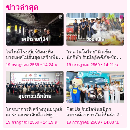
ข่าวล่าสุด
ไฟไหม้โรงเบียร์ยังคงทิ้ง
“เทควันโดไทย” ติวเข้ม
บาดแผลไม่สิ้นสุด เศร้าเพิ่ม
นักกีฬา รับมืออัคคีภัย-ซ้อม
สาววัย 20 เสียชีวิต รวม 34
อพยพหนีไฟ “บิ๊กเอ” ล็อกเป้า
19 กรกฎาคม 2569
14:24 น.
19 กรกฎาคม 2569
14:21 น.
ราย
เหรียญทอง เอเชียนเกมส์
2026
โภชนาการดี สร้างทุนมนุษย์
Pet Us จับมือพันธมิตร
แกร่ง เอกชนจับมือ สพฐ.
แบรนด์อาหารสัตว์ชั้นนำ จัด
ขยายผลโรงเรียนต้นแบบ
กิจกรรม “Pet Us ตลาดทาส
19 กรกฎาคม 2569
14:19 น.
19 กรกฎาคม 2569
14:08 น.
ใจบุญ”