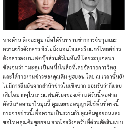
ทางด้าน ดีเจมะตูม เมื่อได้รับทราบข่าวการจับกุมและ
ความจริงดังกล่าว จึงไม่นิ่งนอนใจและรีบแชร์โพสต์ข่าว
ดังกล่าวลงบนเฟซบุ๊กส่วนตัวในทันที โดยระบุเจตนา
ชัดเจนว่า “มะตูมเป็นหนึ่งในสื่อที่เคยจัดรายการวิทยุ
และได้รายงานข่าวของคุณคิม ซูฮยอน โดย ณ เวลานั้นยัง
ไม่มีการยืนยันจากสำนักข่าวในเชิงบวก ยอมรับว่าก็แอบ
เสียใจมากๆในนามแฟนตัวยงของเค้า แต่วันนี้พอศาล
ตัดสิน*ออกมาในมุมนี้ ตูมเลยขออนุญาติใช้พื้นที่ตรงนี้ 
กระจายข่าวนี้เพื่อความเป็นธรรมกับคุณคิมซูฮยอนและ
ขอโทษคุณคิมซูฮยอน จากใจจริงๆครับที่ด่วนตัดสินแบบ