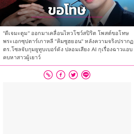
"ดีเจมะตูม" ออกมาเคลื่อนไหวโชว์สปิริต โพสต์ขอโทษ
พระเอกซุปตาร์เกาหลี "คิมซูฮยอน" หลังความจริงปรากฏ
ตร.โซลจับกุมยูทูบเบอร์ดัง ปลอมเสียง AI กุเรื่องฉาวแอบ
คบหาสาวผู้เยาว์