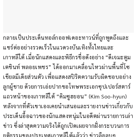
กลายเป็นประเด็นทอล์กออฟเดอะทาวน์ที่ถูกพูดถึงและ
แชร์ต่ออย่างรวดเร็วในแวดวงบันเทิงทั้งไทยและ
เกาหลีใต้ เมื่อนักแสดงและพิธีกรชื่อดังอย่าง “ดีเจมะตูม 
เตชินท์ พลอยเพชร” ได้ออกมาเคลื่อนไหวผ่านพื้นที่โซ
เชียลมีเดียส่วนตัว เพื่อแสดงสปิริตความรับผิดชอบอย่าง
ลูกผู้ชาย ด้วยการเอ่ยปากขอโทษพระเอกซุปเปอร์สตาร์
แถวหน้าของเกาหลีใต้ “คิมซูฮยอน” (Kim Soo-hyun) 
หลังจากที่ตัวเขาเองเคยนำเสนอและรายงานข่าวเกี่ยวกับ
ประเด็นอื้อฉาวของนักแสดงหนุ่มในอดีตผ่านรายการเล่า
ข่าว ซึ่งล่าสุดความจริงได้ถูกเปิดเผยจากฝั่งกระบวนการ
ยุติธรรมของประเทศเกาหลีใต้แล้วว่า ข่าวลือลบๆ 