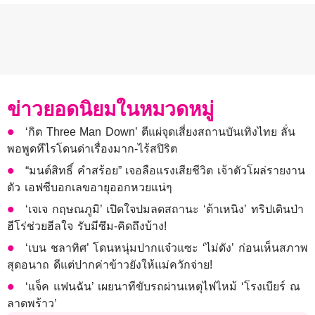
ข่าวยอดนิยมในหมวดหมู่
‘กิต Three Man Down’ ตีแผ่จุดเสี่ยงสถานบันเทิงไทย ลั่น
พอพูดทีไรโดนด่าเรื่องมาก-ไร้สปิริต
“มนต์สิทธิ์ คำสร้อย” เจอลือแรงเสียชีวิต เจ้าตัวโผล่รายงาน
ตัว เอฟซีบอกเลขอายุออกหวยแน่ๆ
‘เจเจ กฤษณภูมิ’ เปิดใจปมลดสถานะ ‘ต้าเหนิง’ ทริปเดินป่า
ฮีโร่ช่วยฮีลใจ รับมีซึม-คิดถึงบ้าง!
‘เบน ชลาทิศ’ โดนหนุ่มปากแจ๋วแซะ ‘ไม่ดัง’ ก่อนเห็นสภาพ
สุดอนาถ ดีแต่ปากค่าข้าวยังให้แม่ควักจ่าย!
‘แจ็ค แฟนฉัน’ เผยนาทีขับรถผ่านเหตุไฟไหม้ ‘โรงเบียร์ ณ
ลาดพร้าว’