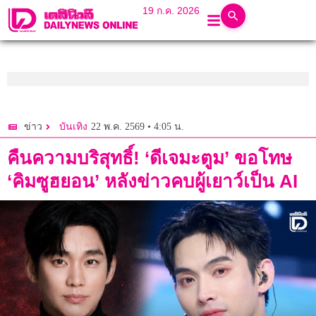
19 ก.ค. 2026
22 พ.ค. 2569 • 4:05 น.
ข่าว
บันเทิง
คืนความบริสุทธิ์! ‘ดีเจมะตูม’ ขอโทษ
‘คิมซูฮยอน’ หลังข่าวคบผู้เยาว์เป็น AI